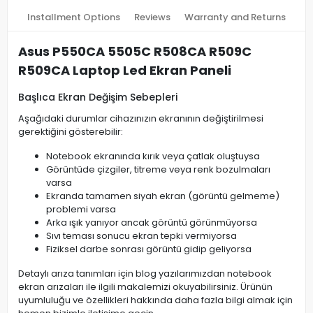
Installment Options
Reviews
Warranty and Returns
Asus P550CA 5505C R508CA R509C
R509CA Laptop Led Ekran Paneli
Başlıca Ekran Değişim Sebepleri
Aşağıdaki durumlar cihazınızın ekranının değiştirilmesi
gerektiğini gösterebilir:
Notebook ekranında kırık veya çatlak oluştuysa
Görüntüde çizgiler, titreme veya renk bozulmaları
varsa
Ekranda tamamen siyah ekran (görüntü gelmeme)
problemi varsa
Arka ışık yanıyor ancak görüntü görünmüyorsa
Sıvı teması sonucu ekran tepki vermiyorsa
Fiziksel darbe sonrası görüntü gidip geliyorsa
Detaylı arıza tanımları için blog yazılarımızdan notebook
ekran arızaları ile ilgili makalemizi okuyabilirsiniz. Ürünün
uyumluluğu ve özellikleri hakkında daha fazla bilgi almak için