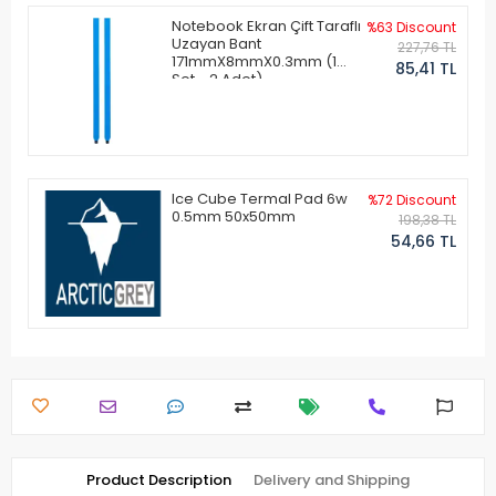
Notebook Ekran Çift Taraflı
%63 Discount
Uzayan Bant
227,76 TL
171mmX8mmX0.3mm (1
85,41 TL
Set - 2 Adet)
Ice Cube Termal Pad 6w
%72 Discount
0.5mm 50x50mm
198,38 TL
54,66 TL
Product Description
Delivery and Shipping