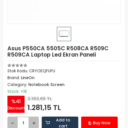
Asus P550CA 5505C R508CA R509C
R509CA Laptop Led Ekran Paneli
Stok Kodu: CRYOEQFUFU
Brand:
LineOn
Category:
Notebook Screen
Stock: +18
2.183,65 TL
%41
1.281,15 TL
Discount
Add to
Buy Now
cart