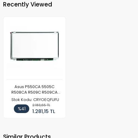
Recently Viewed
Asus P550CA 5505C
R508CA R509C R509CA
Laptop Led Ekran Paneli
Stok Kodu: CRYOEQFUFU
2.183,65 TL
%41
1.281,15 TL
Similar Products