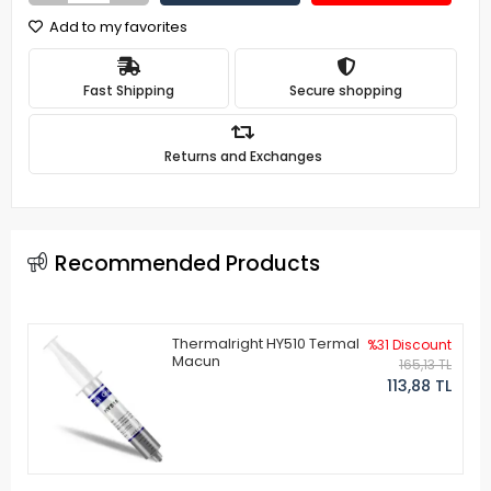
Add to my favorites
Fast Shipping
Secure shopping
Returns and Exchanges
Recommended Products
Thermalright HY510 Termal
%31 Discount
Macun
165,13 TL
113,88 TL