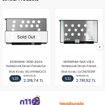
Sold Out
KD160N06-30NI-A004
NE156FHM-NXA V18.0
Notebook Ekran Paneli Full
Notebook Ekran Paneli
HD
144Hz
Stok Kodu: 6DJHYNMQCS
Stok Kodu: LUCNLF83NF
3.131,70 TL
4.115,62 TL
%26
%32
2.319,74 TL
2.781,52 TL