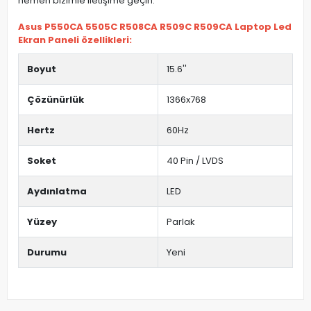
hemen bizimle iletişime geçin.
Asus P550CA 5505C R508CA R509C R509CA Laptop Led
Ekran Paneli özellikleri:
Boyut
15.6''
Çözünürlük
1366x768
Hertz
60Hz
Soket
40 Pin / LVDS
Aydınlatma
LED
Yüzey
Parlak
Durumu
Yeni