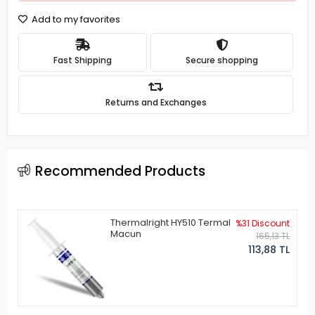
Add to my favorites
Fast Shipping
Secure shopping
Returns and Exchanges
Recommended Products
Thermalright HY510 Termal
%31 Discount
Macun
165,13 TL
113,88 TL