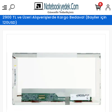
0
2900 TL ve Üzeri Alışverişlerde Kargo Bedava! (Bayiler için
120USD)