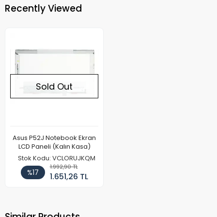
Recently Viewed
Sold Out
Asus P52J Notebook Ekran
LCD Paneli (Kalın Kasa)
Stok Kodu: VCLORUJKQM
1.992,90 TL
%17
1.651,26 TL
Similar Products