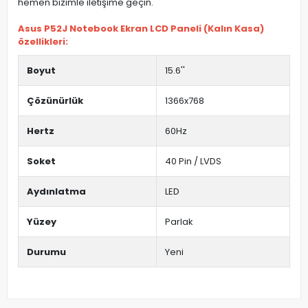
hemen bizimle iletişime geçin.
Asus P52J Notebook Ekran LCD Paneli (Kalın Kasa)
özellikleri:
Boyut
15.6''
Çözünürlük
1366x768
Hertz
60Hz
Soket
40 Pin / LVDS
Aydınlatma
LED
Yüzey
Parlak
Durumu
Yeni