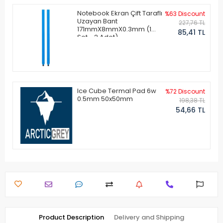
Notebook Ekran Çift Taraflı
%63 Discount
Uzayan Bant
227,76 TL
171mmX8mmX0.3mm (1
85,41 TL
Set - 2 Adet)
Ice Cube Termal Pad 6w
%72 Discount
0.5mm 50x50mm
198,38 TL
54,66 TL
Product Description
Delivery and Shipping