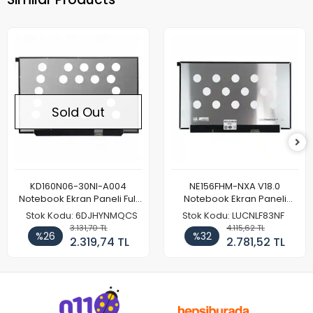
Sold Out
KD160N06-30NI-A004
NE156FHM-NXA V18.0
Notebook Ekran Paneli Full
Notebook Ekran Paneli
HD
144Hz
Stok Kodu: 6DJHYNMQCS
Stok Kodu: LUCNLF83NF
3.131,70 TL
4.115,62 TL
%26
%32
2.319,74 TL
2.781,52 TL