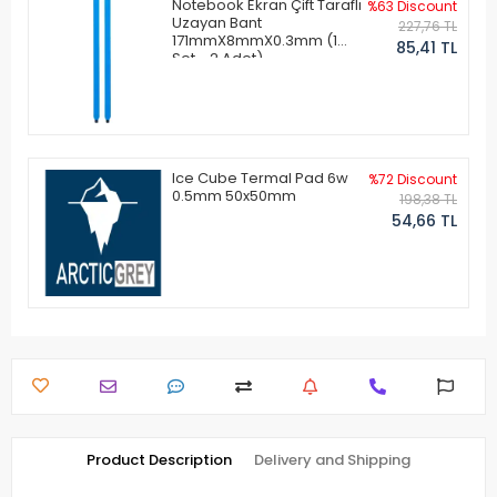
Notebook Ekran Çift Taraflı
%63 Discount
Uzayan Bant
227,76 TL
171mmX8mmX0.3mm (1
85,41 TL
Set - 2 Adet)
Ice Cube Termal Pad 6w
%72 Discount
0.5mm 50x50mm
198,38 TL
54,66 TL
Product Description
Delivery and Shipping