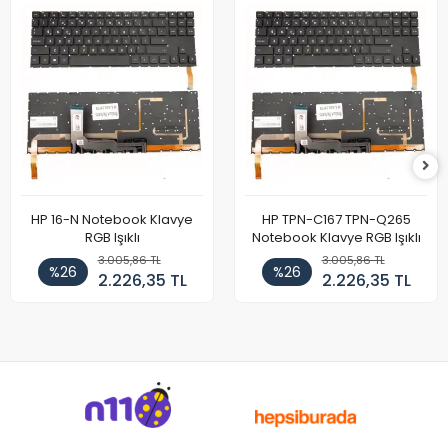
HP 16-N Notebook Klavye
HP TPN-C167 TPN-Q265
RGB Işıklı
Notebook Klavye RGB Işıklı
3.005,86 TL
3.005,86 TL
%26
%26
2.226,35 TL
2.226,35 TL