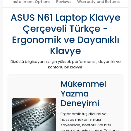
Installment Options
Reviews
Warranty and Returns
ASUS N61 Laptop Klavye
Çerçeveli Türkçe -
Ergonomik ve Dayanıklı
Klavye
Dizüstü bilgisayarınız için yüksek performanslı, dayanıklı ve
konforlu bir klavye.
Mükemmel
Yazma
Deneyimi
Ergonomik tuş dizilimi ve
hassas mekanizması
sayesinde, konforlu ve hızlı
yazım deneyimi sunar. Tuşların