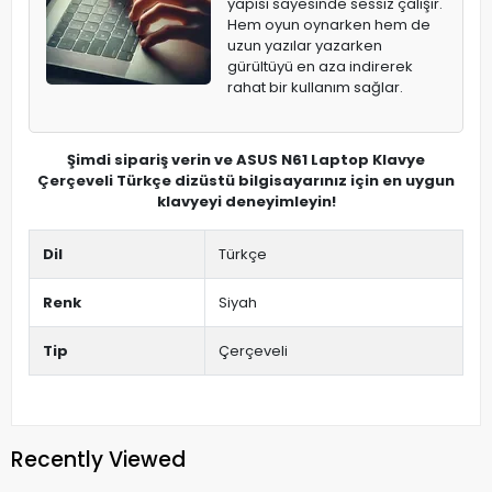
yapısı sayesinde sessiz çalışır.
Hem oyun oynarken hem de
uzun yazılar yazarken
gürültüyü en aza indirerek
rahat bir kullanım sağlar.
Şimdi sipariş verin ve ASUS N61 Laptop Klavye
Çerçeveli Türkçe dizüstü bilgisayarınız için en uygun
klavyeyi deneyimleyin!
Dil
Türkçe
Renk
Siyah
Tip
Çerçeveli
Recently Viewed