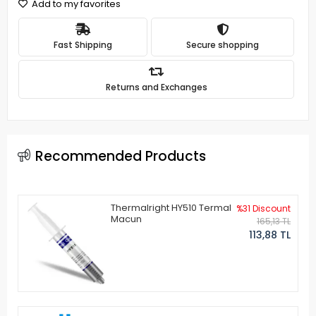
Add to my favorites
Fast Shipping
Secure shopping
Returns and Exchanges
Recommended Products
Thermalright HY510 Termal
%31 Discount
Macun
165,13 TL
113,88 TL