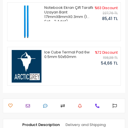
Notebook Ekran Çift Taraflı
%63 Discount
Uzayan Bant
227,76 TL
171mmX8mmX0.3mm (1
85,41 TL
Set - 2 Adet)
Ice Cube Termal Pad 6w
%72 Discount
0.5mm 50x50mm
198,38 TL
54,66 TL
Product Description
Delivery and Shipping