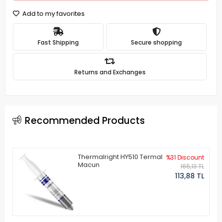
Add to my favorites
Fast Shipping
Secure shopping
Returns and Exchanges
Recommended Products
Thermalright HY510 Termal
%31 Discount
Macun
165,13 TL
113,88 TL