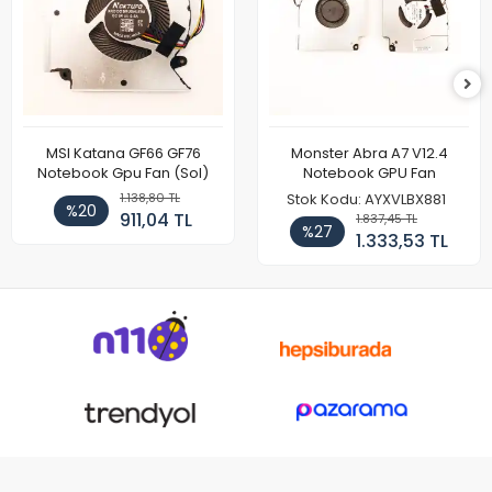
MSI Katana GF66 GF76
Monster Abra A7 V12.4
Notebook Gpu Fan (Sol)
Notebook GPU Fan
1.138,80 TL
Stok Kodu: AYXVLBX881
%20
911,04 TL
1.837,45 TL
%27
1.333,53 TL