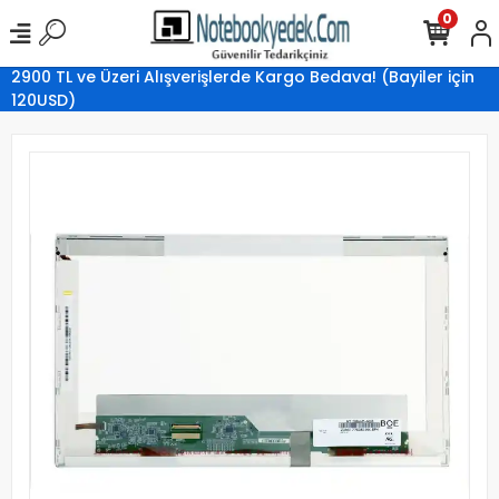
0
2900 TL ve Üzeri Alışverişlerde Kargo Bedava! (Bayiler için
120USD)