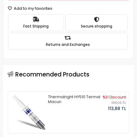
Add to my favorites
Fast Shipping
Secure shopping
Returns and Exchanges
Recommended Products
Thermalright HY510 Termal
%31 Discount
Macun
165,13 TL
113,88 TL