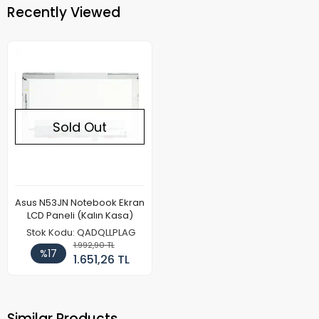
Recently Viewed
Sold Out
Asus N53JN Notebook Ekran
LCD Paneli (Kalın Kasa)
Stok Kodu: QADQLLPLAG
1.992,90 TL
%17
1.651,26 TL
Similar Products