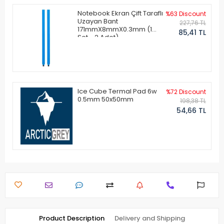
Notebook Ekran Çift Taraflı
%63 Discount
Uzayan Bant
227,76 TL
171mmX8mmX0.3mm (1
85,41 TL
Set - 2 Adet)
Ice Cube Termal Pad 6w
%72 Discount
0.5mm 50x50mm
198,38 TL
54,66 TL
Product Description
Delivery and Shipping