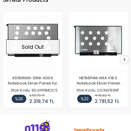
Sold Out
KD160N06-30NI-A004
NE156FHM-NXA V18.0
Notebook Ekran Paneli Full
Notebook Ekran Paneli
HD
144Hz
Stok Kodu: 6DJHYNMQCS
Stok Kodu: LUCNLF83NF
3.131,70 TL
4.115,62 TL
%26
%32
2.319,74 TL
2.781,52 TL