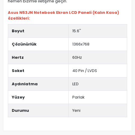
hemen bizimle iletişime geçin.
Asus N53JN Notebook Ekran LCD Paneli (Kalın Kasa)
özellikleri:
Boyut
15.6''
Çözünürlük
1366x768
Hertz
60Hz
Soket
40 Pin / LVDS
Aydınlatma
LED
Yüzey
Parlak
Durumu
Yeni