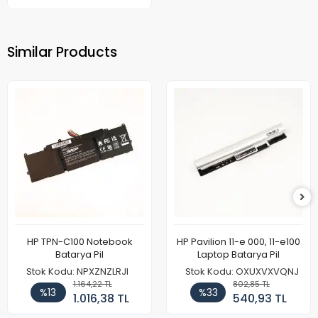
Similar Products
HP TPN-C100 Notebook
HP Pavilion 11-e 000, 11-e100
Batarya Pil
Laptop Batarya Pil
Stok Kodu: NPXZNZLRJI
Stok Kodu: OXUXVXVQNJ
1.164,22 TL
802,85 TL
%13
%33
1.016,38 TL
540,93 TL