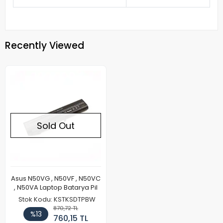
Recently Viewed
Sold Out
Asus N50VG , N50VF , N50VC
, N50VA Laptop Batarya Pil
Stok Kodu: KSTKSDTPBW
870,72 TL
%13
760,15 TL