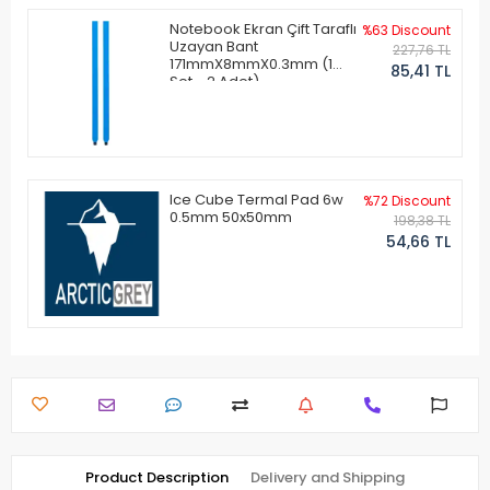
Notebook Ekran Çift Taraflı
%63 Discount
Uzayan Bant
227,76 TL
171mmX8mmX0.3mm (1
85,41 TL
Set - 2 Adet)
Ice Cube Termal Pad 6w
%72 Discount
0.5mm 50x50mm
198,38 TL
54,66 TL
Product Description
Delivery and Shipping