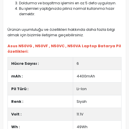
Doldurma ve boşaltma işlemini en az 5 defa uygulayın.
Bu işlemleri yaptığınızda piliniz normal kullanıma hazır
demektir.
Ürünün uyumluluğu ve özellikleri hakkında daha fazla bilgi
almak için bizimle iletişime geçebilirsiniz.
Asus N50VG , N50VF , N50VC , N50VA Laptop Batarya Pil
özellikleri:
Hücre Sayısı :
6
mAh :
4400mAh
Pil Türü :
Li-Ion
Renk :
Siyah
Volt :
11.1V
Wh :
49Wh