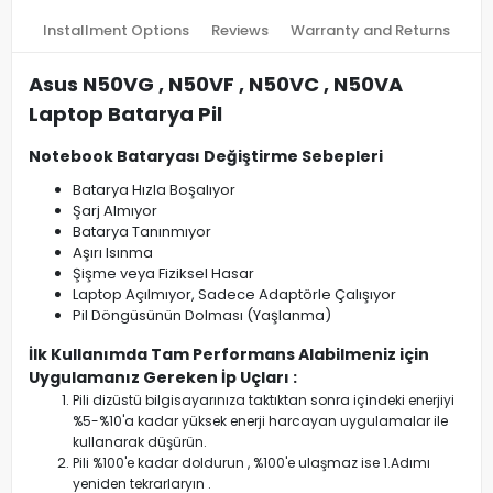
Installment Options
Reviews
Warranty and Returns
Asus N50VG , N50VF , N50VC , N50VA
Laptop Batarya Pil
Notebook Bataryası Değiştirme Sebepleri
Batarya Hızla Boşalıyor
Şarj Almıyor
Batarya Tanınmıyor
Aşırı Isınma
Şişme veya Fiziksel Hasar
Laptop Açılmıyor, Sadece Adaptörle Çalışıyor
Pil Döngüsünün Dolması (Yaşlanma)
İlk Kullanımda Tam Performans Alabilmeniz için
Uygulamanız Gereken İp Uçları :
Pili dizüstü bilgisayarınıza taktıktan sonra içindeki enerjiyi
%5-%10'a kadar yüksek enerji harcayan uygulamalar ile
kullanarak düşürün.
Pili %100'e kadar doldurun , %100'e ulaşmaz ise 1.Adımı
yeniden tekrarlaryın .