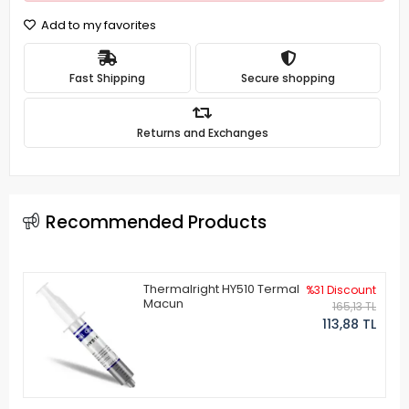
Add to my favorites
Fast Shipping
Secure shopping
Returns and Exchanges
Recommended Products
Thermalright HY510 Termal
%31 Discount
Macun
165,13 TL
113,88 TL