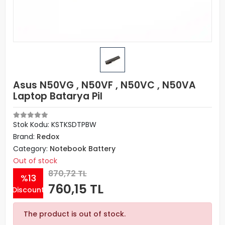
Asus N50VG , N50VF , N50VC , N50VA
Laptop Batarya Pil
Stok Kodu: KSTKSDTPBW
Brand:
Redox
Category:
Notebook Battery
Out of stock
870,72 TL
%13
760,15 TL
Discount
The product is out of stock.