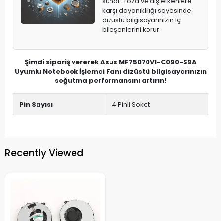
sunar. Toza ve dış etkenlere
karşı dayanıklılığı sayesinde
dizüstü bilgisayarınızın iç
bileşenlerini korur.
Şimdi sipariş vererek Asus MF75070V1-C090-S9A
Uyumlu Notebook İşlemci Fanı dizüstü bilgisayarınızın
soğutma performansını artırın!
Pin Sayısı
4 Pinli Soket
Recently Viewed