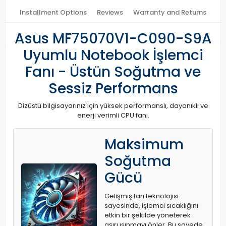
Installment Options
Reviews
Warranty and Returns
Asus MF75070V1-C090-S9A
Uyumlu Notebook İşlemci
Fanı - Üstün Soğutma ve
Sessiz Performans
Dizüstü bilgisayarınız için yüksek performanslı, dayanıklı ve
enerji verimli CPU fanı.
Maksimum
Soğutma
Gücü
Gelişmiş fan teknolojisi
sayesinde, işlemci sıcaklığını
etkin bir şekilde yöneterek
aşırı ısınmayı önler. Bu sayede