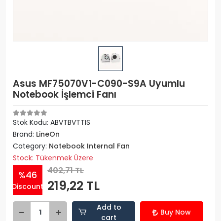
Asus MF75070V1-C090-S9A Uyumlu
Notebook İşlemci Fanı
Stok Kodu: ABVTBVTTIS
Brand:
LineOn
Category:
Notebook Internal Fan
Stock: Tükenmek Üzere
402,71 TL
%46
219,22 TL
Discount
Add to
Buy Now
cart