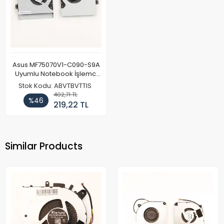
Asus MF75070V1-C090-S9A
Uyumlu Notebook İşlemci
Fanı
Stok Kodu: ABVTBVTTIS
402,71 TL
%46
219,22 TL
Similar Products