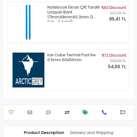
Notebook Ekran Çift Taraflı
%63 Discount
Uzayan Bant
227,76 TL
171mmX8mmX0.3mm (1
85,41 TL
Set - 2 Adet)
Ice Cube Termal Pad 6w
%72 Discount
0.5mm 50x50mm
198,38 TL
54,66 TL
Product Description
Delivery and Shipping