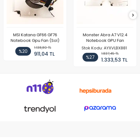
MSI Katana GF66 GF76
Monster Abra A7 V12.4
Notebook Gpu Fan (Sol)
Notebook GPU Fan
1.138,80 TL
Stok Kodu: AYXVLBX881
%20
911,04 TL
1.837,45 TL
%27
1.333,53 TL