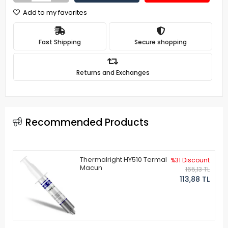
Add to my favorites
Fast Shipping
Secure shopping
Returns and Exchanges
Recommended Products
Thermalright HY510 Termal
%31 Discount
Macun
165,13 TL
113,88 TL