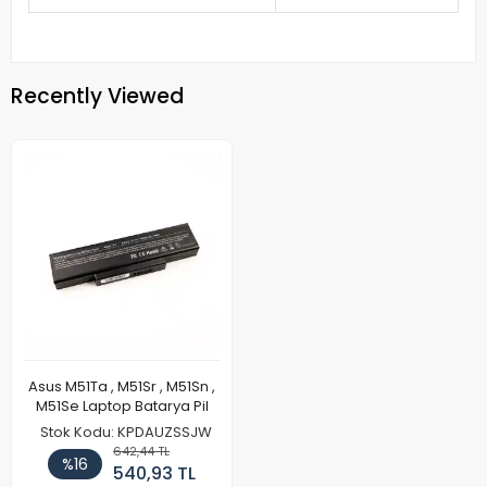
Recently Viewed
Asus M51Ta , M51Sr , M51Sn ,
M51Se Laptop Batarya Pil
Stok Kodu: KPDAUZSSJW
642,44 TL
%16
540,93 TL