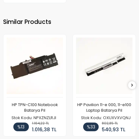
Similar Products
HP TPN-C100 Notebook
HP Pavilion 11-e 000, 11-e100
Batarya Pil
Laptop Batarya Pil
Stok Kodu: NPXZNZLRJI
Stok Kodu: OXUXVXVQNJ
1.164,22 TL
802,85 TL
%13
%33
1.016,38 TL
540,93 TL