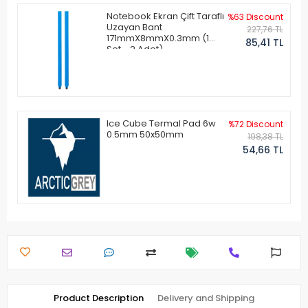
Notebook Ekran Çift Taraflı
%63 Discount
Uzayan Bant
227,76 TL
171mmX8mmX0.3mm (1
85,41 TL
Set - 2 Adet)
Ice Cube Termal Pad 6w
%72 Discount
0.5mm 50x50mm
198,38 TL
54,66 TL
Product Description
Delivery and Shipping