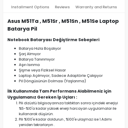
Installment Options
Reviews
Warranty and Returns
Asus M51Ta , M51Sr , M51Sn , M51Se Laptop
Batarya Pil
Notebook Bataryası Değiştirme Sebepleri
Batarya Hızla Boşalıyor
Şarj Almıyor
Batarya Tanınmıyor
Aşırı Isınma
Şişme veya Fiziksel Hasar
Laptop Açılmıyor, Sadece Adaptörle Çalışıyor
Pil Döngüsünün Dolması (Yaşlanma)
İlk Kullanımda Tam Performans Alabilmeniz için
Uygulamanız Gereken İp Uçları :
Pili dizüstü bilgisayarınıza taktıktan sonra içindeki enerjiyi
%5-%10'a kadar yüksek enerji harcayan uygulamalar ile
kullanarak düşürün.
Pili %100'e kadar doldurun , %100'e ulaşmaz ise 1.Adımı
yeniden tekrarlaryın .