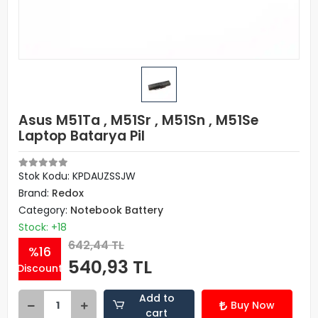
Asus M51Ta , M51Sr , M51Sn , M51Se
Laptop Batarya Pil
Stok Kodu: KPDAUZSSJW
Brand:
Redox
Category:
Notebook Battery
Stock: +18
642,44 TL
%16
540,93 TL
Discount
Add to
Buy Now
cart