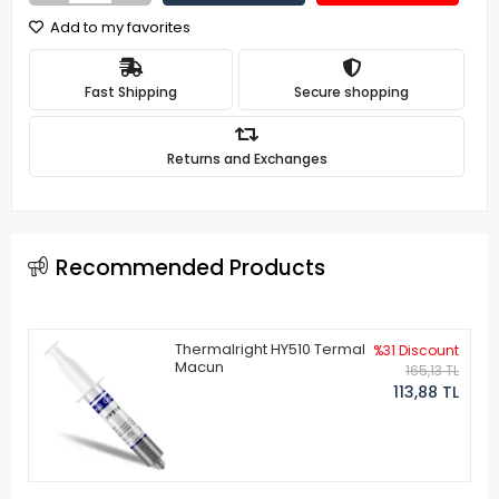
Add to my favorites
Fast Shipping
Secure shopping
Returns and Exchanges
Recommended Products
Thermalright HY510 Termal
%31 Discount
Macun
165,13 TL
113,88 TL