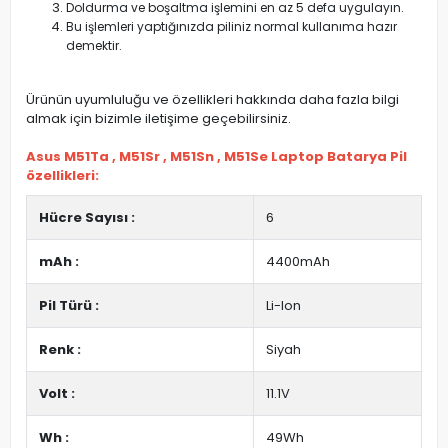
Doldurma ve boşaltma işlemini en az 5 defa uygulayın.
Bu işlemleri yaptığınızda piliniz normal kullanıma hazır
demektir.
Ürünün uyumluluğu ve özellikleri hakkında daha fazla bilgi
almak için bizimle iletişime geçebilirsiniz.
Asus M51Ta , M51Sr , M51Sn , M51Se Laptop Batarya Pil
özellikleri:
Hücre Sayısı :
6
mAh :
4400mAh
Pil Türü :
Li-Ion
Renk :
Siyah
Volt :
11.1V
Wh :
49Wh