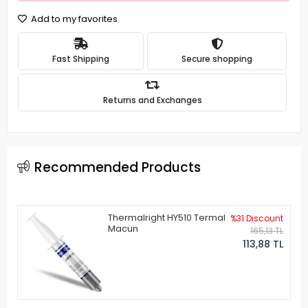
Add to my favorites
Fast Shipping
Secure shopping
Returns and Exchanges
Recommended Products
Thermalright HY510 Termal
%31 Discount
Macun
165,13 TL
113,88 TL