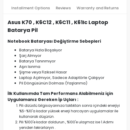
Installment Options
Reviews
Warranty and Returns
Asus K70 , K6C12 , K6C11 , K61Ic Laptop
Batarya Pil
Notebook Bataryası Değiştirme Sebepleri
Batarya Hızla Boşalıyor
Şarj Almıyor
Batarya Tanınmıyor
Aşırı Isınma
Şişme veya Fiziksel Hasar
Laptop Açılmıyor, Sadece Adaptörle Çalışıyor
Pil Döngüsünün Dolması (Yaşlanma)
İlk Kullanımda Tam Performans Alabilmeniz için
Uygulamanız Gereken İp Uçları :
Pili dizüstü bilgisayarınıza taktıktan sonra içindeki enerjiyi
%5-%10'a kadar yüksek enerji harcayan uygulamalar ile
kullanarak düşürün.
Pili %100'e kadar doldurun , %100'e ulaşmaz ise 1.Adımı
yeniden tekrarlaryın .