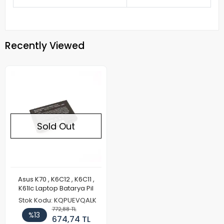
Recently Viewed
Sold Out
Asus K70 , K6C12 , K6C11 ,
K61Ic Laptop Batarya Pil
Stok Kodu: KQPUEVQALK
772,88 TL
%13
674,74 TL