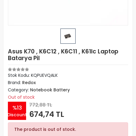
Asus K70 , K6C12 , K6C11 , K61Ic Laptop
Batarya Pil
Stok Kodu: KQPUEVQALK
Brand:
Redox
Category:
Notebook Battery
Out of stock
772,88 TL
%13
674,74 TL
Discount
The product is out of stock.