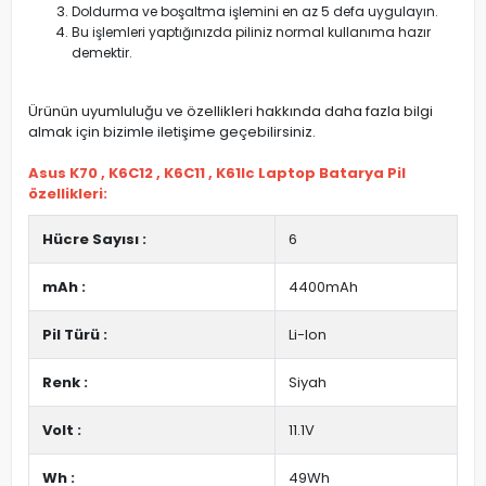
Doldurma ve boşaltma işlemini en az 5 defa uygulayın.
Bu işlemleri yaptığınızda piliniz normal kullanıma hazır
demektir.
Ürünün uyumluluğu ve özellikleri hakkında daha fazla bilgi
almak için bizimle iletişime geçebilirsiniz.
Asus K70 , K6C12 , K6C11 , K61Ic Laptop Batarya Pil
özellikleri:
Hücre Sayısı :
6
mAh :
4400mAh
Pil Türü :
Li-Ion
Renk :
Siyah
Volt :
11.1V
Wh :
49Wh