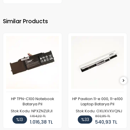
Similar Products
HP TPN-C100 Notebook
HP Pavilion 11-e 000, 11-e100
Batarya Pil
Laptop Batarya Pil
Stok Kodu: NPXZNZLRJI
Stok Kodu: OXUXVXVQNJ
1.164,22 TL
802,85 TL
%13
%33
1.016,38 TL
540,93 TL