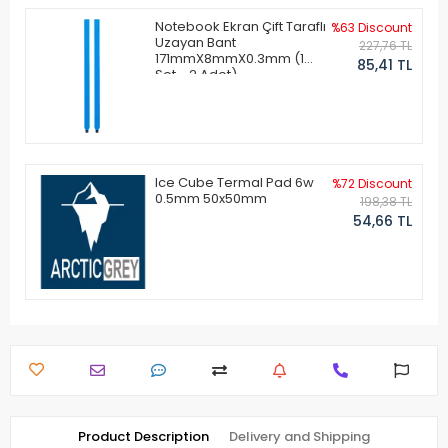
Notebook Ekran Çift Taraflı
%63 Discount
Uzayan Bant
227,76 TL
171mmX8mmX0.3mm (1
85,41 TL
Set - 2 Adet)
Ice Cube Termal Pad 6w
%72 Discount
0.5mm 50x50mm
198,38 TL
54,66 TL
Product Description
Delivery and Shipping