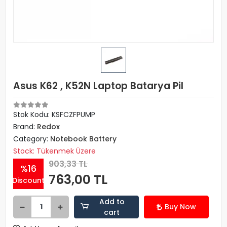
Asus K62 , K52N Laptop Batarya Pil
Stok Kodu: KSFCZFPUMP
Brand:
Redox
Category:
Notebook Battery
Stock: Tükenmek Üzere
903,33 TL
%16
763,00 TL
Discount
Add to
Buy Now
cart