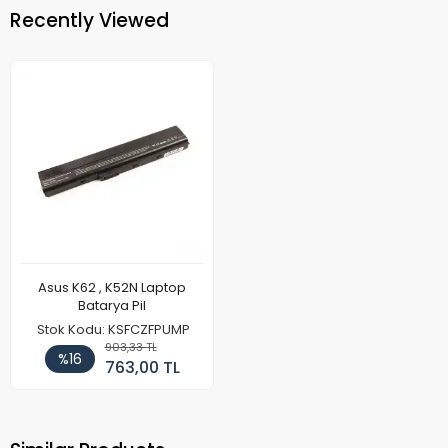
Recently Viewed
Asus K62 , K52N Laptop
Batarya Pil
Stok Kodu: KSFCZFPUMP
903,33 TL
%16
763,00 TL