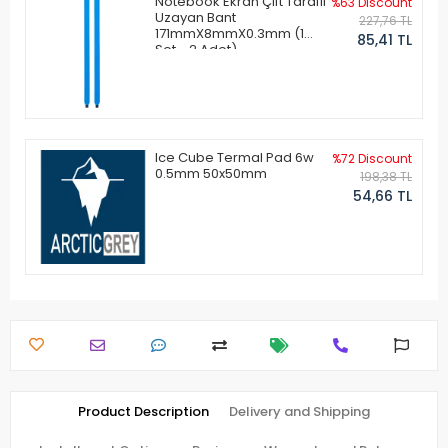
Notebook Ekran Çift Taraflı
%63 Discount
Uzayan Bant
227,76 TL
171mmX8mmX0.3mm (1
85,41 TL
Set - 2 Adet)
Ice Cube Termal Pad 6w
%72 Discount
0.5mm 50x50mm
198,38 TL
54,66 TL
Product Description
Delivery and Shipping