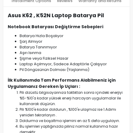
Installment Options
Reviews
Warranty and Returns
Asus K62 , K52N Laptop Batarya Pil
Notebook Bataryası Değiştirme Sebepleri
Batarya Hızla Boşalıyor
Şarj Almıyor
Batarya Tanınmıyor
Aşırı Isınma
Şişme veya Fiziksel Hasar
Laptop Açılmıyor, Sadece Adaptörle Çalışıyor
Pil Döngüsünün Dolması (Yaşlanma)
İlk Kullanımda Tam Performans Alabilmeniz için
Uygulamanız Gereken İp Uçları :
Pili dizüstü bilgisayarınıza taktıktan sonra içindeki enerjiyi
%5-%10'a kadar yüksek enerji harcayan uygulamalar ile
kullanarak düşürün.
Pili %100'e kadar doldurun , %100'e ulaşmaz ise 1.Adımı
yeniden tekrarlaryın .
Doldurma ve boşaltma işlemini en az 5 defa uygulayın.
Bu işlemleri yaptığınızda piliniz normal kullanıma hazır
demektir.