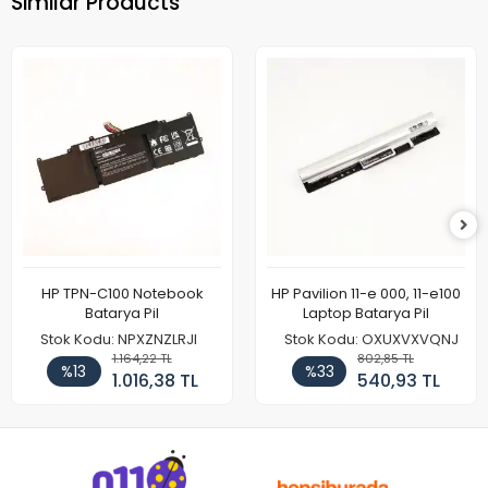
Similar Products
HP TPN-C100 Notebook
HP Pavilion 11-e 000, 11-e100
Batarya Pil
Laptop Batarya Pil
Stok Kodu: NPXZNZLRJI
Stok Kodu: OXUXVXVQNJ
1.164,22 TL
802,85 TL
%13
%33
1.016,38 TL
540,93 TL