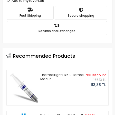
Add to my favorites
Fast Shipping
Secure shopping
Returns and Exchanges
Recommended Products
Thermalright HY510 Termal
%31 Discount
Macun
165,13 TL
113,88 TL