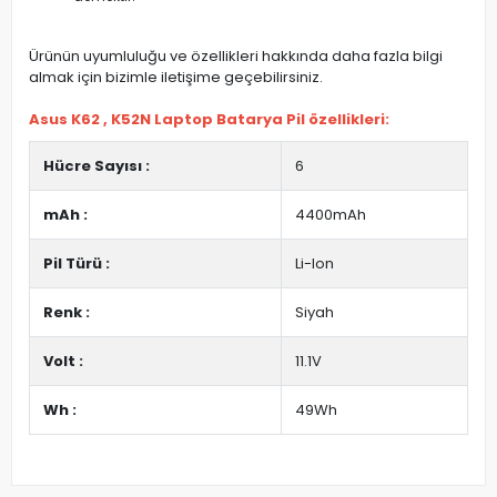
Ürünün uyumluluğu ve özellikleri hakkında daha fazla bilgi
almak için bizimle iletişime geçebilirsiniz.
Asus K62 , K52N Laptop Batarya Pil özellikleri:
Hücre Sayısı :
6
mAh :
4400mAh
Pil Türü :
Li-Ion
Renk :
Siyah
Volt :
11.1V
Wh :
49Wh