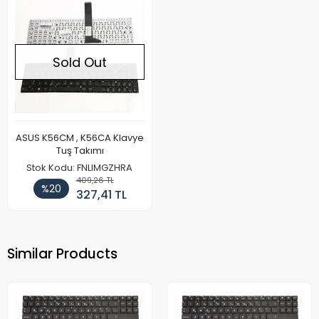
Sold Out
ASUS K56CM , K56CA Klavye
Tuş Takımı
Stok Kodu: FNLIMGZHRA
409,26 TL
%20
327,41 TL
Similar Products