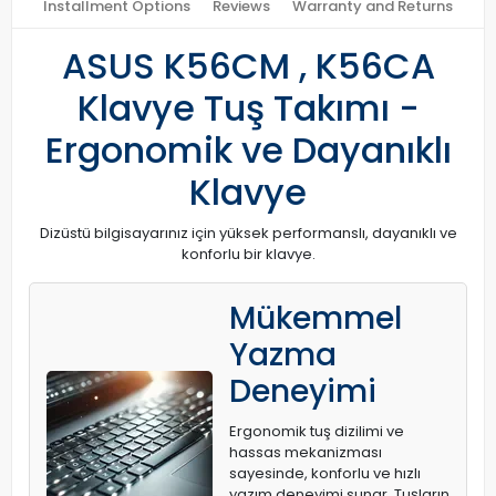
Installment Options
Reviews
Warranty and Returns
ASUS K56CM , K56CA
Klavye Tuş Takımı -
Ergonomik ve Dayanıklı
Klavye
Dizüstü bilgisayarınız için yüksek performanslı, dayanıklı ve
konforlu bir klavye.
Mükemmel
Yazma
Deneyimi
Ergonomik tuş dizilimi ve
hassas mekanizması
sayesinde, konforlu ve hızlı
yazım deneyimi sunar. Tuşların