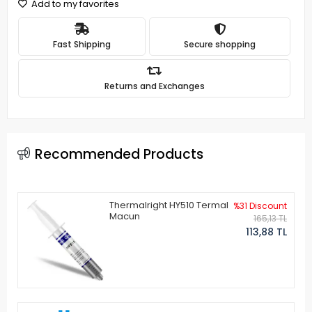
Add to my favorites
Fast Shipping
Secure shopping
Returns and Exchanges
Recommended Products
Thermalright HY510 Termal
%31 Discount
Macun
165,13 TL
113,88 TL