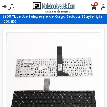
0
2900 TL ve Üzeri Alışverişlerde Kargo Bedava! (Bayiler için
120USD)