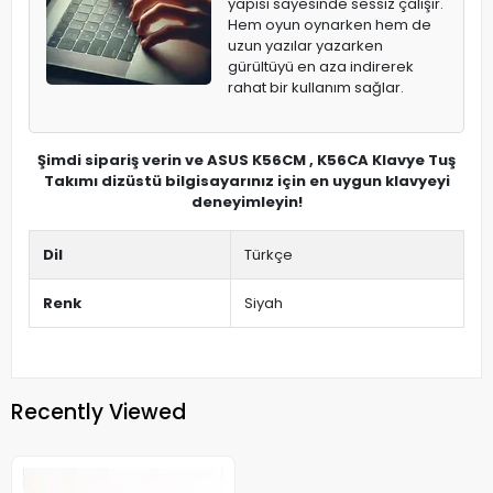
yapısı sayesinde sessiz çalışır.
Hem oyun oynarken hem de
uzun yazılar yazarken
gürültüyü en aza indirerek
rahat bir kullanım sağlar.
Şimdi sipariş verin ve ASUS K56CM , K56CA Klavye Tuş
Takımı dizüstü bilgisayarınız için en uygun klavyeyi
deneyimleyin!
Dil
Türkçe
Renk
Siyah
Recently Viewed