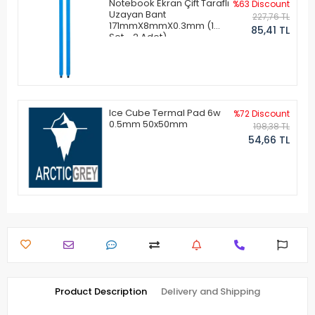
Notebook Ekran Çift Taraflı
%63 Discount
Uzayan Bant
227,76 TL
171mmX8mmX0.3mm (1
85,41 TL
Set - 2 Adet)
Ice Cube Termal Pad 6w
%72 Discount
0.5mm 50x50mm
198,38 TL
54,66 TL
Product Description
Delivery and Shipping