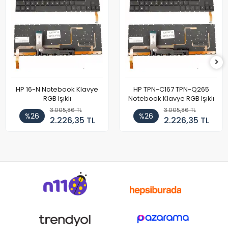
HP 16-N Notebook Klavye
HP TPN-C167 TPN-Q265
RGB Işıklı
Notebook Klavye RGB Işıklı
3.005,86 TL
3.005,86 TL
%26
%26
2.226,35 TL
2.226,35 TL