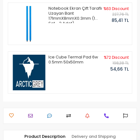
Notebook Ekran Çift Taraflı
%63 Discount
Uzayan Bant
227,76 TL
171mmX8mmX0.3mm (1
85,41 TL
Set - 2 Adet)
Ice Cube Termal Pad 6w
%72 Discount
0.5mm 50x50mm
198,38 TL
54,66 TL
Product Description
Delivery and Shipping