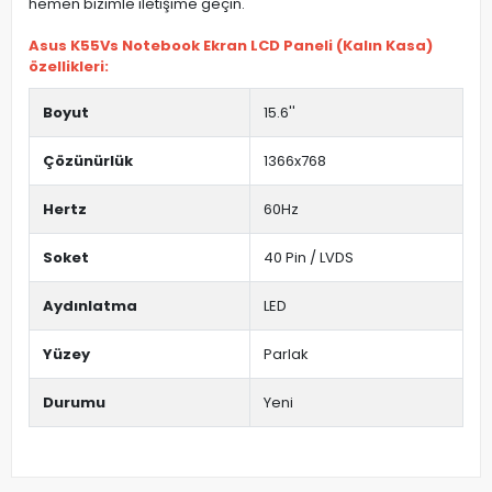
hemen bizimle iletişime geçin.
Asus K55Vs Notebook Ekran LCD Paneli (Kalın Kasa)
özellikleri:
Boyut
15.6''
Çözünürlük
1366x768
Hertz
60Hz
Soket
40 Pin / LVDS
Aydınlatma
LED
Yüzey
Parlak
Durumu
Yeni