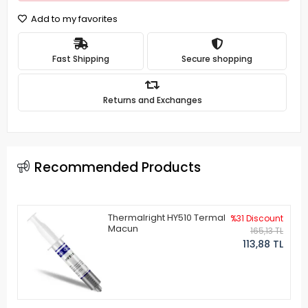
Add to my favorites
Fast Shipping
Secure shopping
Returns and Exchanges
Recommended Products
Thermalright HY510 Termal
%31 Discount
Macun
165,13 TL
113,88 TL