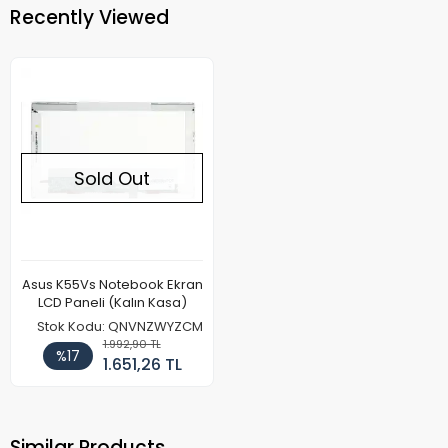
Recently Viewed
Sold Out
Asus K55Vs Notebook Ekran
LCD Paneli (Kalın Kasa)
Stok Kodu: QNVNZWYZCM
1.992,90 TL
%17
1.651,26 TL
Similar Products