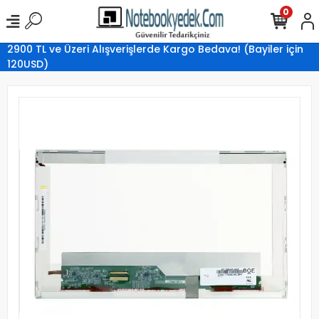
0
2900 TL ve Üzeri Alışverişlerde Kargo Bedava! (Bayiler için
120USD)