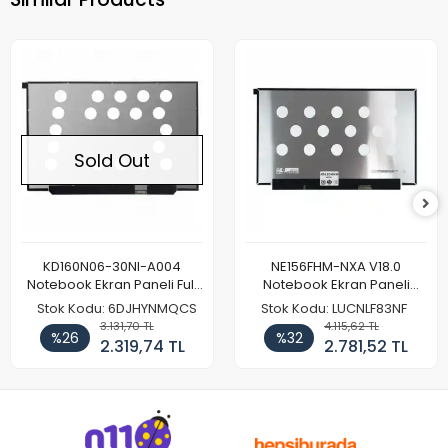
Sold Out
KD160N06-30NI-A004
NE156FHM-NXA V18.0
Notebook Ekran Paneli Full
Notebook Ekran Paneli
HD
144Hz
Stok Kodu: 6DJHYNMQCS
Stok Kodu: LUCNLF83NF
3.131,70 TL
4.115,62 TL
%26
%32
2.319,74 TL
2.781,52 TL