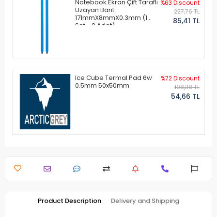
Notebook Ekran Çift Taraflı
%63 Discount
Uzayan Bant
227,76 TL
171mmX8mmX0.3mm (1
85,41 TL
Set - 2 Adet)
Ice Cube Termal Pad 6w
%72 Discount
0.5mm 50x50mm
198,38 TL
54,66 TL
Product Description
Delivery and Shipping