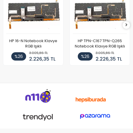
HP 16-N Notebook Klavye
HP TPN-C167 TPN-Q265
RGB Işıklı
Notebook Klavye RGB Işıklı
3.005,86 TL
3.005,86 TL
%26
%26
2.226,35 TL
2.226,35 TL