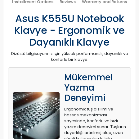
Installment Options
Reviews
Warranty and Returns
Asus K555U Notebook
Klavye - Ergonomik ve
Dayanıklı Klavye
Dizüstü bilgisayarınız için yüksek performanslı, dayanıklı ve
konforlu bir klavye.
Mükemmel
Yazma
Deneyimi
Ergonomik tuş dizilimi ve
hassas mekanizması
sayesinde, konforlu ve hızlı
yazım deneyimi sunar. Tuşların
duyarlılığı artırılmış olup, uzun
süreli kullanımlarda bile