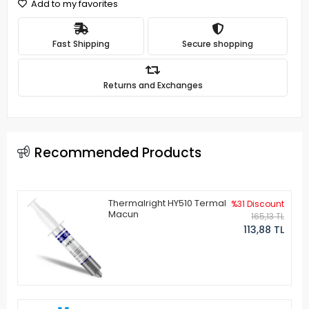
Add to my favorites
Fast Shipping
Secure shopping
Returns and Exchanges
Recommended Products
Thermalright HY510 Termal
%31 Discount
Macun
165,13 TL
113,88 TL