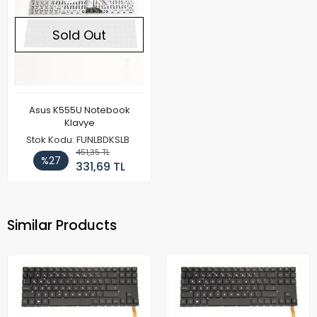
Sold Out
Asus K555U Notebook
Klavye
Stok Kodu: FUNLBDKSLB
451,35 TL
%27
331,69 TL
Similar Products