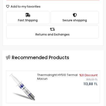
Add to my favorites
Fast Shipping
Secure shopping
Returns and Exchanges
Recommended Products
Thermalright HY510 Termal
%31 Discount
Macun
165,13 TL
113,88 TL