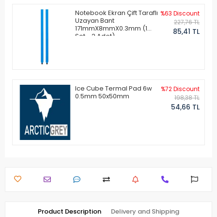
Notebook Ekran Çift Taraflı
%63 Discount
Uzayan Bant
227,76 TL
171mmX8mmX0.3mm (1
85,41 TL
Set - 2 Adet)
Ice Cube Termal Pad 6w
%72 Discount
0.5mm 50x50mm
198,38 TL
54,66 TL
Product Description
Delivery and Shipping