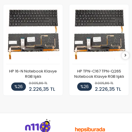
HP 16-N Notebook Klavye
HP TPN-C167 TPN-Q265
RGB Işıklı
Notebook Klavye RGB Işıklı
3.005,86 TL
3.005,86 TL
%26
%26
2.226,35 TL
2.226,35 TL