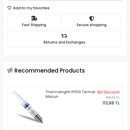
Add to my favorites
Fast Shipping
Secure shopping
Returns and Exchanges
Recommended Products
Thermalright HY510 Termal
%31 Discount
Macun
165,13 TL
113,88 TL