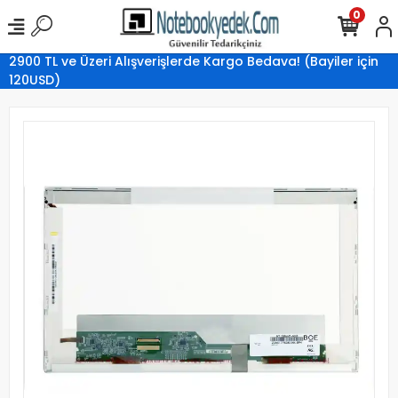
0
2900 TL ve Üzeri Alışverişlerde Kargo Bedava! (Bayiler için
120USD)