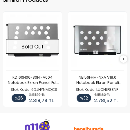
Sold Out
KD160N06-30NI-A004
NE156FHM-NXA V18.0
Notebook Ekran Paneli Full
Notebook Ekran Paneli
HD
144Hz
Stok Kodu: 6DJHYNMQCS
Stok Kodu: LUCNLF83NF
3.131,70 TL
4.115,62 TL
%26
%32
2.319,74 TL
2.781,52 TL