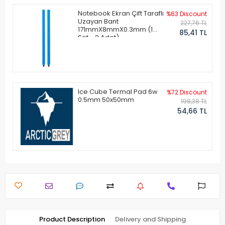
Notebook Ekran Çift Taraflı
%63 Discount
Uzayan Bant
227,76 TL
171mmX8mmX0.3mm (1
85,41 TL
Set - 2 Adet)
Ice Cube Termal Pad 6w
%72 Discount
0.5mm 50x50mm
198,38 TL
54,66 TL
Product Description
Delivery and Shipping