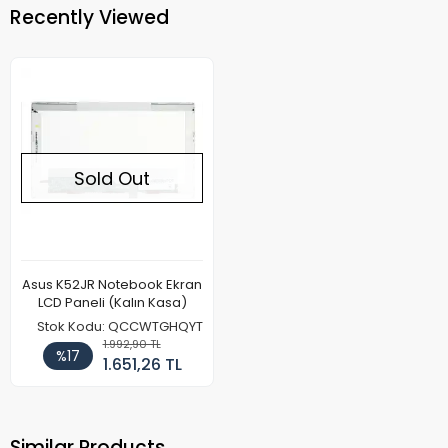
Recently Viewed
Sold Out
Asus K52JR Notebook Ekran
LCD Paneli (Kalın Kasa)
Stok Kodu: QCCWTGHQYT
1.992,90 TL
%17
1.651,26 TL
Similar Products