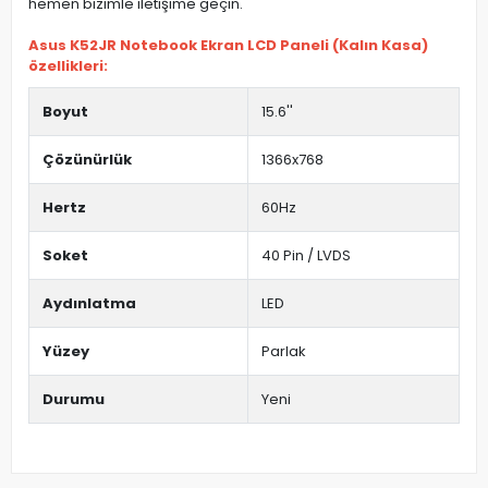
hemen bizimle iletişime geçin.
Asus K52JR Notebook Ekran LCD Paneli (Kalın Kasa)
özellikleri:
Boyut
15.6''
Çözünürlük
1366x768
Hertz
60Hz
Soket
40 Pin / LVDS
Aydınlatma
LED
Yüzey
Parlak
Durumu
Yeni