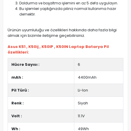
Doldurma ve boşaltma işlemini en az 5 defa uygulayın.
Bu işlemleri yaptığınızda piliniz normal kullanıma hazır
demektir.
Ürünün uyumluluğu ve özellikleri hakkında daha fazla bilgi
almak için bizimle iletişime geçebilirsiniz.
Asus K51 , K50ij , K50IP , K50IN Laptop Batarya Pil
özellikleri:
Hücre Sayısı :
6
mAh :
4400mAh
Pil Türü :
Li-Ion
Renk :
Siyah
Volt :
11.1V
Wh :
49Wh