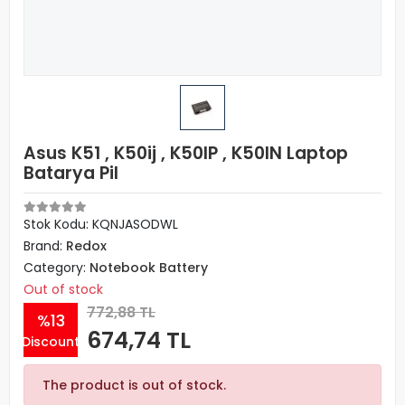
Asus K51 , K50ij , K50IP , K50IN Laptop
Batarya Pil
Stok Kodu: KQNJASODWL
Brand:
Redox
Category:
Notebook Battery
Out of stock
772,88 TL
%13
674,74 TL
Discount
The product is out of stock.