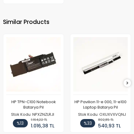
Similar Products
HP TPN-C100 Notebook
HP Pavilion 11-e 000, 11-e100
Batarya Pil
Laptop Batarya Pil
Stok Kodu: NPXZNZLRJI
Stok Kodu: OXUXVXVQNJ
1.164,22 TL
802,85 TL
%13
%33
1.016,38 TL
540,93 TL