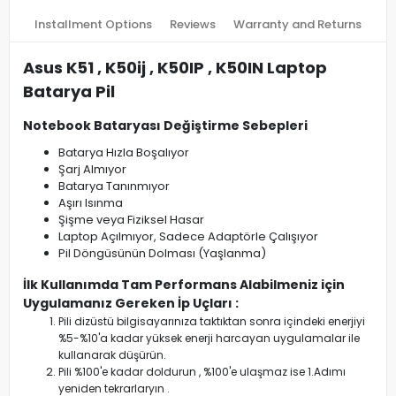
Installment Options
Reviews
Warranty and Returns
Asus K51 , K50ij , K50IP , K50IN Laptop
Batarya Pil
Notebook Bataryası Değiştirme Sebepleri
Batarya Hızla Boşalıyor
Şarj Almıyor
Batarya Tanınmıyor
Aşırı Isınma
Şişme veya Fiziksel Hasar
Laptop Açılmıyor, Sadece Adaptörle Çalışıyor
Pil Döngüsünün Dolması (Yaşlanma)
İlk Kullanımda Tam Performans Alabilmeniz için
Uygulamanız Gereken İp Uçları :
Pili dizüstü bilgisayarınıza taktıktan sonra içindeki enerjiyi
%5-%10'a kadar yüksek enerji harcayan uygulamalar ile
kullanarak düşürün.
Pili %100'e kadar doldurun , %100'e ulaşmaz ise 1.Adımı
yeniden tekrarlaryın .