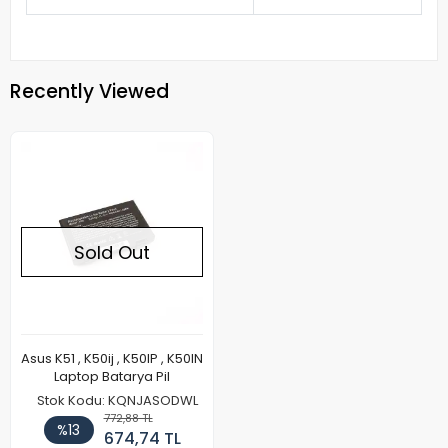
Recently Viewed
Sold Out
Asus K51 , K50ij , K50IP , K50IN
Laptop Batarya Pil
Stok Kodu: KQNJASODWL
772,88 TL
%13
674,74 TL