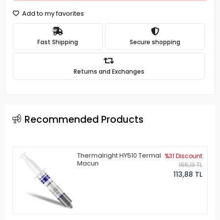
Add to my favorites
Fast Shipping
Secure shopping
Returns and Exchanges
Recommended Products
Thermalright HY510 Termal
%31 Discount
Macun
165,13 TL
113,88 TL