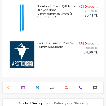
Notebook Ekran Çift Taraflı
%63 Discount
Uzayan Bant
227,76 TL
171mmX8mmX0.3mm (1
85,41 TL
Set - 2 Adet)
Ice Cube Termal Pad 6w
%72 Discount
0.5mm 50x50mm
198,38 TL
54,66 TL
Product Description
Delivery and Shipping