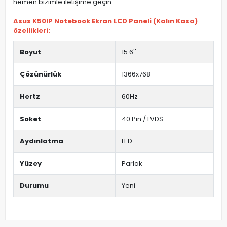
hemen bizimle iletişime geçin.
Asus K50IP Notebook Ekran LCD Paneli (Kalın Kasa)
özellikleri:
Boyut
15.6''
Çözünürlük
1366x768
Hertz
60Hz
Soket
40 Pin / LVDS
Aydınlatma
LED
Yüzey
Parlak
Durumu
Yeni