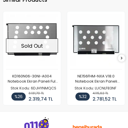
Sold Out
KD160N06-30NI-A004
NE156FHM-NXA V18.0
Notebook Ekran Paneli Full
Notebook Ekran Paneli
HD
144Hz
Stok Kodu: 6DJHYNMQCS
Stok Kodu: LUCNLF83NF
3.131,70 TL
4.115,62 TL
%26
%32
2.319,74 TL
2.781,52 TL