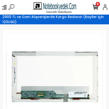
0
2900 TL ve Üzeri Alışverişlerde Kargo Bedava! (Bayiler için
120USD)