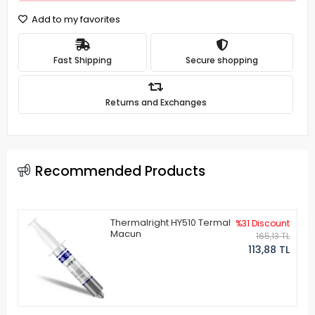
Add to my favorites
Fast Shipping
Secure shopping
Returns and Exchanges
Recommended Products
Thermalright HY510 Termal
%31 Discount
Macun
165,13 TL
113,88 TL