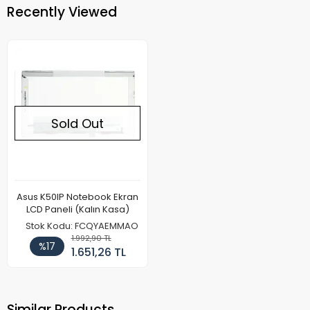
Recently Viewed
Sold Out
Asus K50IP Notebook Ekran
LCD Paneli (Kalın Kasa)
Stok Kodu: FCQYAEMMAO
1.992,90 TL
%17
1.651,26 TL
Similar Products