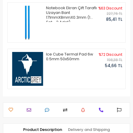
Notebook Ekran Çift Taraflı
%63 Discount
Uzayan Bant
227,76 TL
171mmX8mmX0.3mm (1
85,41 TL
Set - 2 Adet)
Ice Cube Termal Pad 6w
%72 Discount
0.5mm 50x50mm
198,38 TL
54,66 TL
Product Description
Delivery and Shipping