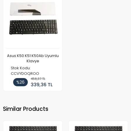
Asus K50 K51 K50Ab Uyumlu
Klavye
Stok Kodu:
CCVYDOQROO
458,37 TL
%26
339,36 TL
Similar Products