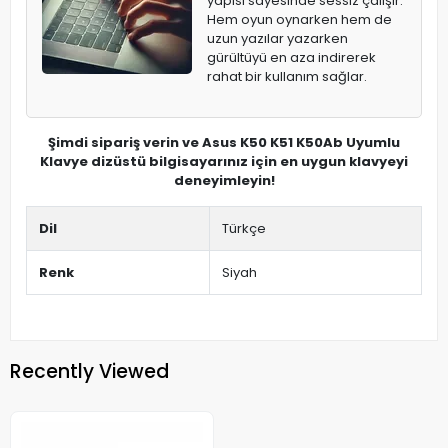
yapısı sayesinde sessiz çalışır.
Hem oyun oynarken hem de
uzun yazılar yazarken
gürültüyü en aza indirerek
rahat bir kullanım sağlar.
Şimdi sipariş verin ve Asus K50 K51 K50Ab Uyumlu
Klavye dizüstü bilgisayarınız için en uygun klavyeyi
deneyimleyin!
Dil
Türkçe
Renk
Siyah
Recently Viewed