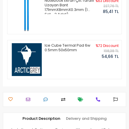
Notebook Ekran Çift Taraflı
%63 Discount
Uzayan Bant
227,76 TL
171mmX8mmX0.3mm (1
85,41 TL
Set - 2 Adet)
Ice Cube Termal Pad 6w
%72 Discount
0.5mm 50x50mm
198,38 TL
54,66 TL
Product Description
Delivery and Shipping