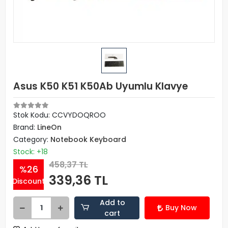
Asus K50 K51 K50Ab Uyumlu Klavye
Stok Kodu: CCVYDOQROO
Brand:
LineOn
Category:
Notebook Keyboard
Stock: +18
458,37 TL
%26
339,36 TL
Discount
Add to
Buy Now
cart