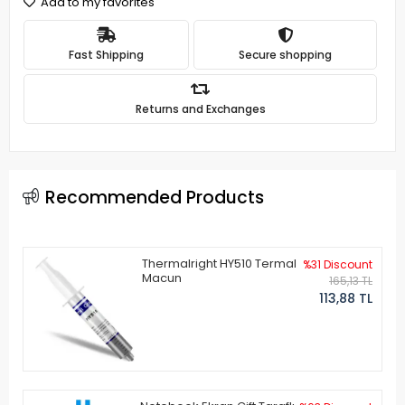
Add to my favorites
Fast Shipping
Secure shopping
Returns and Exchanges
Recommended Products
Thermalright HY510 Termal
%31 Discount
Macun
165,13 TL
113,88 TL