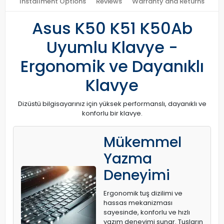
Installment Options
Reviews
Warranty and Returns
Asus K50 K51 K50Ab
Uyumlu Klavye -
Ergonomik ve Dayanıklı
Klavye
Dizüstü bilgisayarınız için yüksek performanslı, dayanıklı ve
konforlu bir klavye.
Mükemmel
Yazma
Deneyimi
Ergonomik tuş dizilimi ve
hassas mekanizması
sayesinde, konforlu ve hızlı
yazım deneyimi sunar. Tuşların