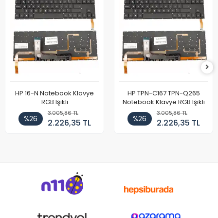
HP 16-N Notebook Klavye
HP TPN-C167 TPN-Q265
RGB Işıklı
Notebook Klavye RGB Işıklı
3.005,86 TL
3.005,86 TL
%26
%26
2.226,35 TL
2.226,35 TL