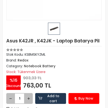
Asus K42JR , K42JK - Laptop Batarya Pil
Stok Kodu: KSBMSKYZML
Brand:
Redox
Category:
Notebook Battery
Stock: Tükenmek Üzere
903,33 TL
%16
763,00 TL
Discount
Add to
Buy Now
cart