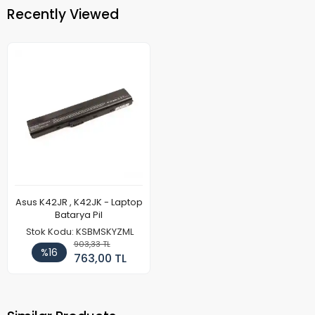
Recently Viewed
Asus K42JR , K42JK - Laptop
Batarya Pil
Stok Kodu: KSBMSKYZML
903,33 TL
%16
763,00 TL