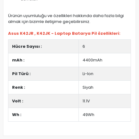
Ürünün uyumluluğu ve özellikleri hakkında daha fazla bilgi
almak için bizimle iletişime geçebilirsiniz.
Asus K42JR , K42JK - Laptop Batarya Pil özellikleri:
Hücre Sayısı :
6
mAh :
4400mAh
Pil Türü :
Li-Ion
Renk :
Siyah
Volt :
11.1V
Wh :
49Wh