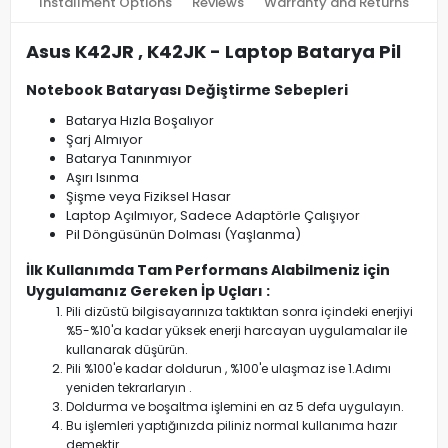
Installment Options
Reviews
Warranty and Returns
Asus K42JR , K42JK - Laptop Batarya Pil
Notebook Bataryası Değiştirme Sebepleri
Batarya Hızla Boşalıyor
Şarj Almıyor
Batarya Tanınmıyor
Aşırı Isınma
Şişme veya Fiziksel Hasar
Laptop Açılmıyor, Sadece Adaptörle Çalışıyor
Pil Döngüsünün Dolması (Yaşlanma)
İlk Kullanımda Tam Performans Alabilmeniz için
Uygulamanız Gereken İp Uçları :
Pili dizüstü bilgisayarınıza taktıktan sonra içindeki enerjiyi
%5-%10'a kadar yüksek enerji harcayan uygulamalar ile
kullanarak düşürün.
Pili %100'e kadar doldurun , %100'e ulaşmaz ise 1.Adımı
yeniden tekrarlaryın .
Doldurma ve boşaltma işlemini en az 5 defa uygulayın.
Bu işlemleri yaptığınızda piliniz normal kullanıma hazır
demektir.