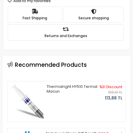
Add to my favorites
Fast Shipping
Secure shopping
Returns and Exchanges
Recommended Products
Thermalright HY510 Termal
%31 Discount
Macun
165,13 TL
113,88 TL