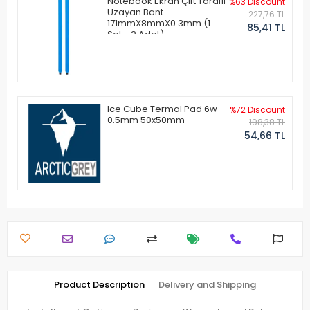
Notebook Ekran Çift Taraflı
%63 Discount
Uzayan Bant
227,76 TL
171mmX8mmX0.3mm (1
85,41 TL
Set - 2 Adet)
Ice Cube Termal Pad 6w
%72 Discount
0.5mm 50x50mm
198,38 TL
54,66 TL
Product Description
Delivery and Shipping