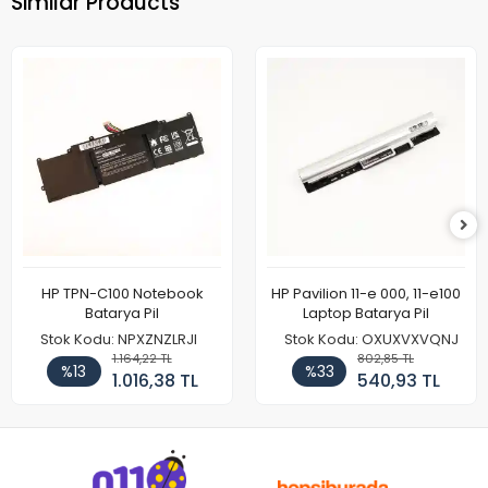
Similar Products
HP TPN-C100 Notebook
HP Pavilion 11-e 000, 11-e100
Batarya Pil
Laptop Batarya Pil
Stok Kodu: NPXZNZLRJI
Stok Kodu: OXUXVXVQNJ
1.164,22 TL
802,85 TL
%13
%33
1.016,38 TL
540,93 TL