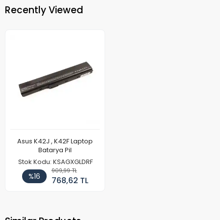
Recently Viewed
Asus K42J , K42F Laptop
Batarya Pil
Stok Kodu: KSAGXGLDRF
909,99 TL
%16
768,62 TL