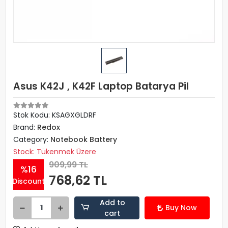
Asus K42J , K42F Laptop Batarya Pil
Stok Kodu: KSAGXGLDRF
Brand:
Redox
Category:
Notebook Battery
Stock: Tükenmek Üzere
909,99 TL
%16
768,62 TL
Discount
Add to
Buy Now
cart