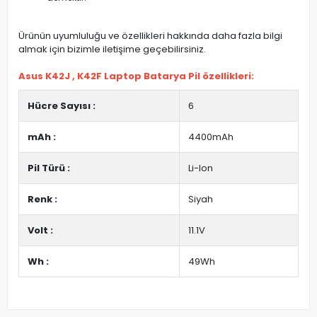
Ürünün uyumluluğu ve özellikleri hakkında daha fazla bilgi
almak için bizimle iletişime geçebilirsiniz.
Asus K42J , K42F Laptop Batarya Pil özellikleri:
Hücre Sayısı :
6
mAh :
4400mAh
Pil Türü :
Li-Ion
Renk :
Siyah
Volt :
11.1V
Wh :
49Wh