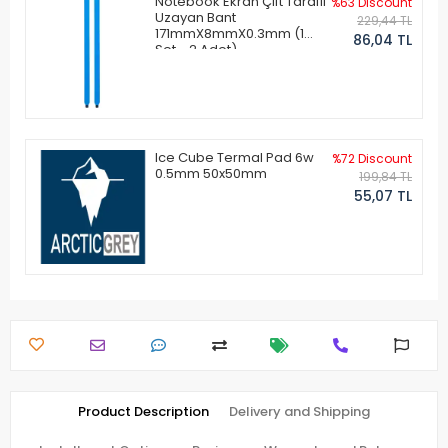
Notebook Ekran Çift Taraflı
%63 Discount
Uzayan Bant
229,44 TL
171mmX8mmX0.3mm (1
86,04 TL
Set - 2 Adet)
Ice Cube Termal Pad 6w
%72 Discount
0.5mm 50x50mm
199,84 TL
55,07 TL
Product Description
Delivery and Shipping