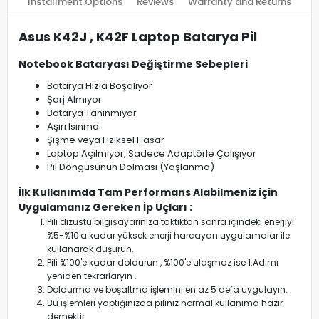
Installment Options
Reviews
Warranty and Returns
Asus K42J , K42F Laptop Batarya Pil
Notebook Bataryası Değiştirme Sebepleri
Batarya Hızla Boşalıyor
Şarj Almıyor
Batarya Tanınmıyor
Aşırı Isınma
Şişme veya Fiziksel Hasar
Laptop Açılmıyor, Sadece Adaptörle Çalışıyor
Pil Döngüsünün Dolması (Yaşlanma)
İlk Kullanımda Tam Performans Alabilmeniz için
Uygulamanız Gereken İp Uçları :
Pili dizüstü bilgisayarınıza taktıktan sonra içindeki enerjiyi
%5-%10'a kadar yüksek enerji harcayan uygulamalar ile
kullanarak düşürün.
Pili %100'e kadar doldurun , %100'e ulaşmaz ise 1.Adımı
yeniden tekrarlaryın .
Doldurma ve boşaltma işlemini en az 5 defa uygulayın.
Bu işlemleri yaptığınızda piliniz normal kullanıma hazır
demektir.