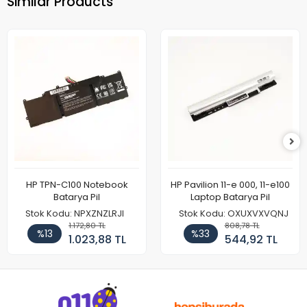
Similar Products
HP TPN-C100 Notebook
HP Pavilion 11-e 000, 11-e100
Batarya Pil
Laptop Batarya Pil
Stok Kodu: NPXZNZLRJI
Stok Kodu: OXUXVXVQNJ
1.172,80 TL
808,78 TL
%13
%33
1.023,88 TL
544,92 TL