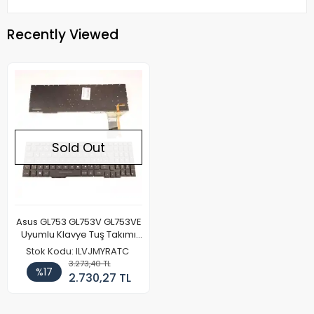
Recently Viewed
Sold Out
Asus GL753 GL753V GL753VE
Uyumlu Klavye Tuş Takımı
Işıklı
Stok Kodu: ILVJMYRATC
3.273,40 TL
%17
2.730,27 TL