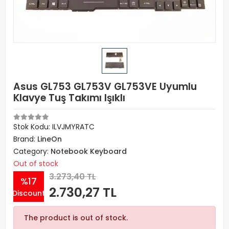
Asus GL753 GL753V GL753VE Uyumlu
Klavye Tuş Takımı Işıklı
Stok Kodu: ILVJMYRATC
Brand:
LineOn
Category:
Notebook Keyboard
Out of stock
3.273,40 TL
%17
2.730,27 TL
Discount
The product is out of stock.