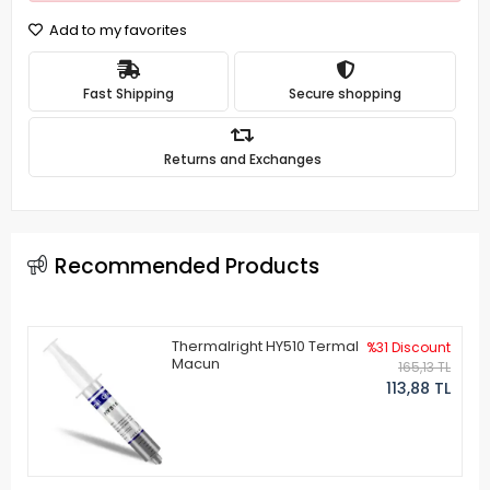
Add to my favorites
Fast Shipping
Secure shopping
Returns and Exchanges
Recommended Products
Thermalright HY510 Termal
%31 Discount
Macun
165,13 TL
113,88 TL