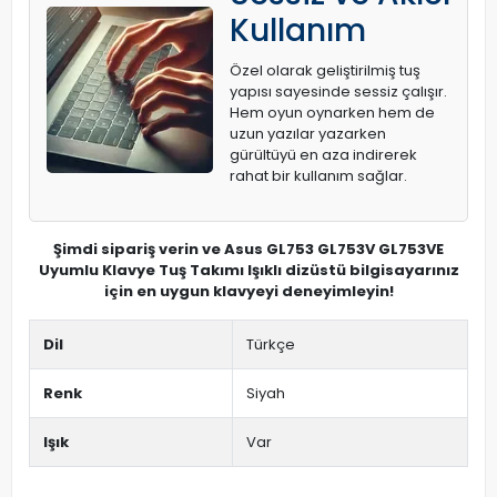
Kullanım
Özel olarak geliştirilmiş tuş
yapısı sayesinde sessiz çalışır.
Hem oyun oynarken hem de
uzun yazılar yazarken
gürültüyü en aza indirerek
rahat bir kullanım sağlar.
Şimdi sipariş verin ve Asus GL753 GL753V GL753VE
Uyumlu Klavye Tuş Takımı Işıklı dizüstü bilgisayarınız
için en uygun klavyeyi deneyimleyin!
Dil
Türkçe
Renk
Siyah
Işık
Var