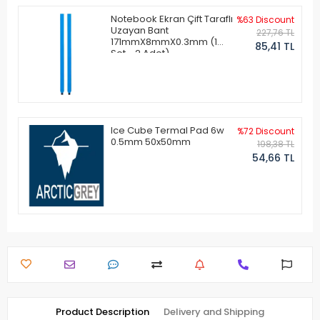
Notebook Ekran Çift Taraflı
%63 Discount
Uzayan Bant
227,76 TL
171mmX8mmX0.3mm (1
85,41 TL
Set - 2 Adet)
Ice Cube Termal Pad 6w
%72 Discount
0.5mm 50x50mm
198,38 TL
54,66 TL
Product Description
Delivery and Shipping