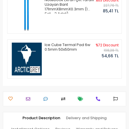
%63 Discount
Uzayan Bant
227,76 TL
171mmX8mmX0.3mm (1
85,41 TL
Set - 2 Adet)
Ice Cube Termal Pad 6w
%72 Discount
0.5mm 50x50mm
198,38 TL
54,66 TL
Product Description
Delivery and Shipping