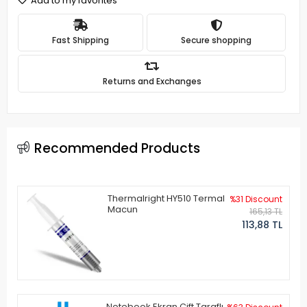
Add to my favorites
Fast Shipping
Secure shopping
Returns and Exchanges
Recommended Products
Thermalright HY510 Termal
%31 Discount
Macun
165,13 TL
113,88 TL
Notebook Ekran Çift Taraflı