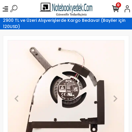
0
2900 TL ve Üzeri Alışverişlerde Kargo Bedava! (Bayiler için
120USD)