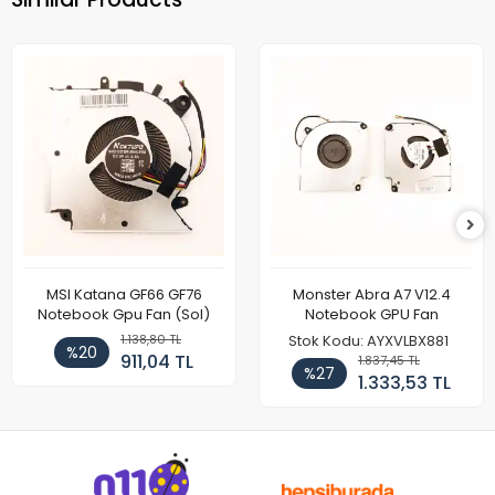
MSI Katana GF66 GF76
Monster Abra A7 V12.4
Notebook Gpu Fan (Sol)
Notebook GPU Fan
1.138,80 TL
Stok Kodu: AYXVLBX881
%20
911,04 TL
1.837,45 TL
%27
1.333,53 TL