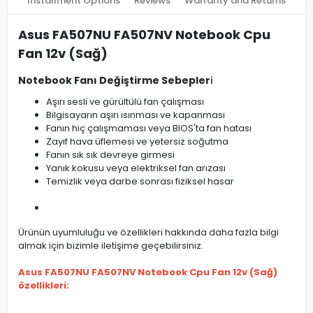
Installment Options
Reviews
Warranty and Returns
Asus FA507NU FA507NV Notebook Cpu
Fan 12v (Sağ)
Notebook Fanı Değiştirme Sebepler
i
Aşırı sesli ve gürültülü fan çalışması
Bilgisayarın aşırı ısınması ve kapanması
Fanın hiç çalışmaması veya BIOS'ta fan hatası
Zayıf hava üflemesi ve yetersiz soğutma
Fanın sık sık devreye girmesi
Yanık kokusu veya elektriksel fan arızası
Temizlik veya darbe sonrası fiziksel hasar
Ürünün uyumluluğu ve özellikleri hakkında daha fazla bilgi
almak için bizimle iletişime geçebilirsiniz.
Asus FA507NU FA507NV Notebook Cpu Fan 12v (Sağ)
özellikleri: