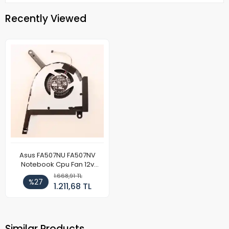
Recently Viewed
Asus FA507NU FA507NV
Notebook Cpu Fan 12v
(Sağ)
1.668,91 TL
%27
1.211,68 TL
Similar Products