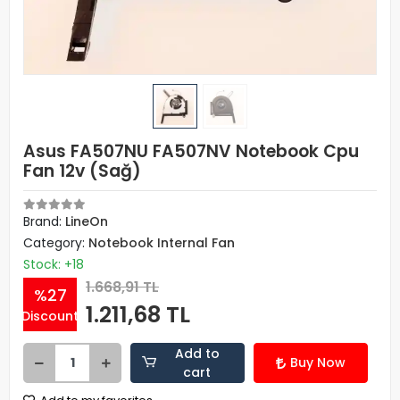
Asus FA507NU FA507NV Notebook Cpu
Fan 12v (Sağ)
Brand:
LineOn
Category:
Notebook Internal Fan
Stock: +18
1.668,91 TL
%27
1.211,68 TL
Discount
Add to
Buy Now
cart