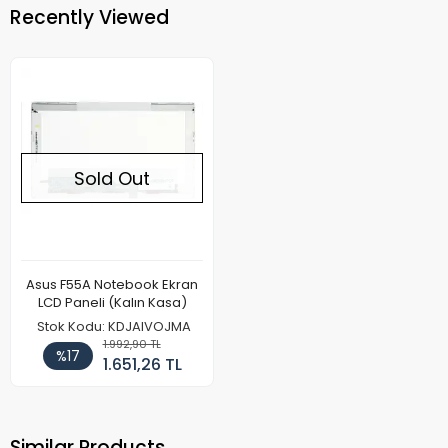
Recently Viewed
Sold Out
Asus F55A Notebook Ekran
LCD Paneli (Kalın Kasa)
Stok Kodu: KDJAIVOJMA
1.992,90 TL
%17
1.651,26 TL
Similar Products