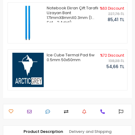
Notebook Ekran Çift Taraflı
%63 Discount
Uzayan Bant
227,76 TL
171mmX8mmX0.3mm (1
85,41 TL
Set - 2 Adet)
Ice Cube Termal Pad 6w
%72 Discount
0.5mm 50x50mm
198,38 TL
54,66 TL
Product Description
Delivery and Shipping