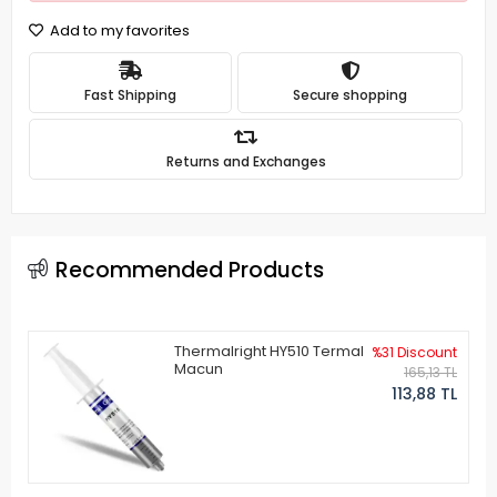
Add to my favorites
Fast Shipping
Secure shopping
Returns and Exchanges
Recommended Products
Thermalright HY510 Termal
%31 Discount
Macun
165,13 TL
113,88 TL