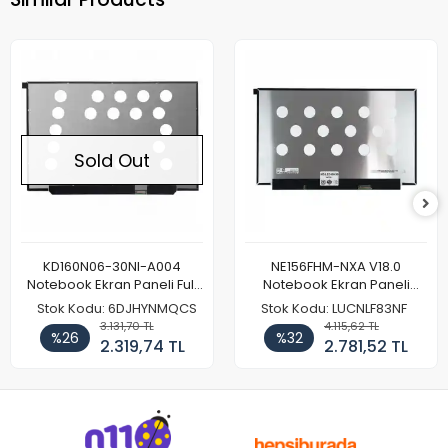
Sold Out
KD160N06-30NI-A004
NE156FHM-NXA V18.0
Notebook Ekran Paneli Full
Notebook Ekran Paneli
HD
144Hz
Stok Kodu: 6DJHYNMQCS
Stok Kodu: LUCNLF83NF
3.131,70 TL
4.115,62 TL
%26
%32
2.319,74 TL
2.781,52 TL