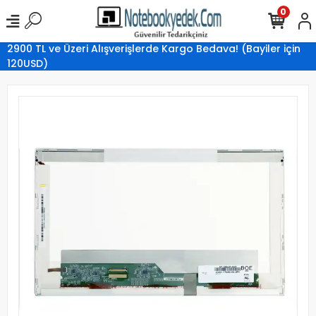
0
2900 TL ve Üzeri Alışverişlerde Kargo Bedava! (Bayiler için
120USD)