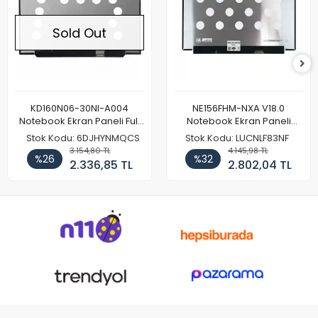
Sold Out
KD160N06-30NI-A004
NE156FHM-NXA V18.0
Notebook Ekran Paneli Full
Notebook Ekran Paneli
HD
144Hz
Stok Kodu: 6DJHYNMQCS
Stok Kodu: LUCNLF83NF
3.154,80 TL
4.145,98 TL
%26
%32
2.336,85 TL
2.802,04 TL