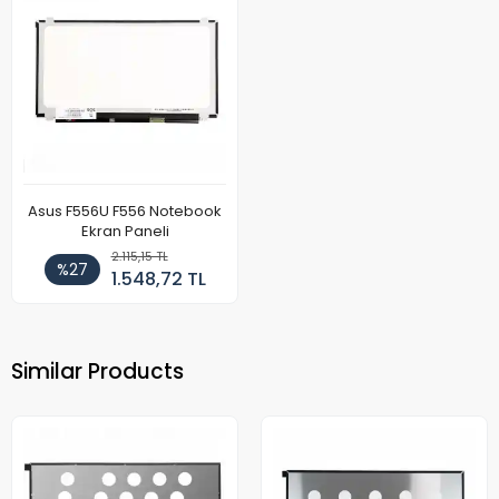
Asus F556U F556 Notebook
Ekran Paneli
2.115,15 TL
%27
1.548,72 TL
Similar Products