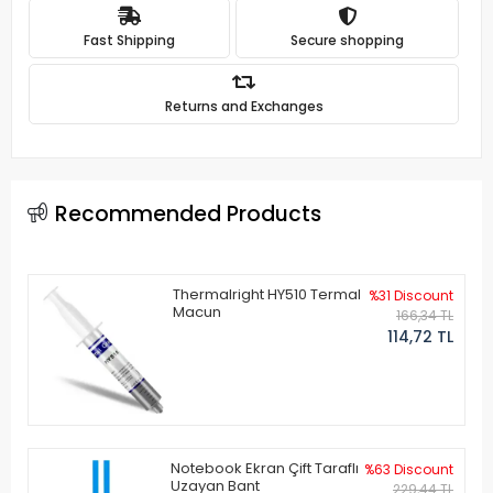
Fast Shipping
Secure shopping
Returns and Exchanges
Recommended Products
Thermalright HY510 Termal
%31 Discount
Macun
166,34 TL
114,72 TL
Notebook Ekran Çift Taraflı
%63 Discount
Uzayan Bant
229,44 TL