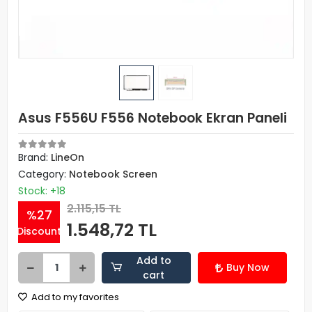
Asus F556U F556 Notebook Ekran Paneli
Brand:
LineOn
Category:
Notebook Screen
Stock: +18
2.115,15 TL
%27
1.548,72 TL
Discount
Add to
Buy Now
cart
Add to my favorites