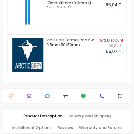
171mmX8mmX0.3mm (1
86,04 TL
Set - 2 Adet)
Ice Cube Termal Pad 6w
%72 Discount
0.5mm 50x50mm
199,84 TL
55,07 TL
Product Description
Delivery and Shipping
Installment Options
Reviews
Warranty and Returns