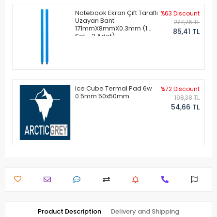
Notebook Ekran Çift Taraflı
%63 Discount
Uzayan Bant
227,76 TL
171mmX8mmX0.3mm (1
85,41 TL
Set - 2 Adet)
Ice Cube Termal Pad 6w
%72 Discount
0.5mm 50x50mm
198,38 TL
54,66 TL
Product Description
Delivery and Shipping