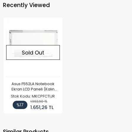
Recently Viewed
Sold Out
Asus F552LA Notebook
Ekran LCD Paneli (Kalın
Kasa)
Stok Kodu: MKCPFCTIJR
1.992,90 TL
%17
1.651,26 TL
Similar Products