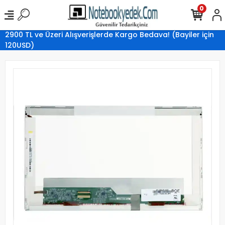
0
2900 TL ve Üzeri Alışverişlerde Kargo Bedava! (Bayiler için
120USD)