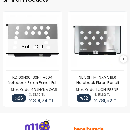
Sold Out
KD160N06-30NI-A004
NE156FHM-NXA V18.0
Notebook Ekran Paneli Full
Notebook Ekran Paneli
HD
144Hz
Stok Kodu: 6DJHYNMQCS
Stok Kodu: LUCNLF83NF
3.131,70 TL
4.115,62 TL
%26
%32
2.319,74 TL
2.781,52 TL