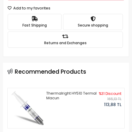
Add to my favorites
Fast Shipping
Secure shopping
Returns and Exchanges
Recommended Products
Thermalright HY510 Termal
%31 Discount
Macun
165,13 TL
113,88 TL