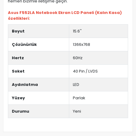
hemen bizimle iletişime geçin.
Asus F552LA Notebook Ekran LCD Paneli (Kalın Kasa)
özellikleri:
Boyut
15.6''
Çözünürlük
1366x768
Hertz
60Hz
Soket
40 Pin / LVDS
Aydınlatma
LED
Yüzey
Parlak
Durumu
Yeni