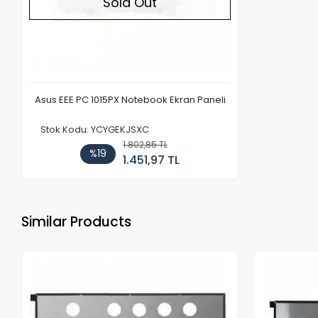
Sold Out
Asus EEE PC 1015PX Notebook Ekran Paneli
Stok Kodu: YCYGEKJSXC
1.802,85 TL
%19
1.451,97 TL
Similar Products
Out of stock