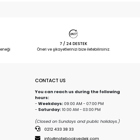
7 / 24 DESTEK
eneği
Öneri ve şikayetlerinizi bize iletebilirsiniz.
CONTACT US
You can reach us during the following
hours:
-
Weekdays:
09:00 AM - 07:00 PM
-
Saturday:
10:00 AM - 03:00 PM
(Closed on Sundays and public holidays.)
0212 433 38 33
info@notebookyedek.com