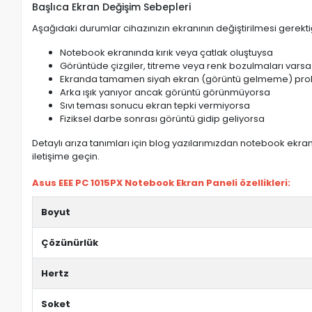
Başlıca Ekran Değişim Sebepleri
Aşağıdaki durumlar cihazınızın ekranının değiştirilmesi gerektiğ
Notebook ekranında kırık veya çatlak oluştuysa
Görüntüde çizgiler, titreme veya renk bozulmaları varsa
Ekranda tamamen siyah ekran (görüntü gelmeme) pro
Arka ışık yanıyor ancak görüntü görünmüyorsa
Sıvı teması sonucu ekran tepki vermiyorsa
Fiziksel darbe sonrası görüntü gidip geliyorsa
Detaylı arıza tanımları için blog yazılarımızdan notebook ekran 
iletişime geçin.
Asus EEE PC 1015PX Notebook Ekran Paneli özellikleri:
Boyut
Çözünürlük
Hertz
Soket