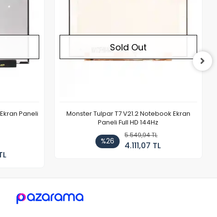
Sold Out
Ekran Paneli
Monster Tulpar T7 V21.2 Notebook Ekran
Paneli Full HD 144Hz
5.549,94 TL
%26
4.111,07 TL
TL