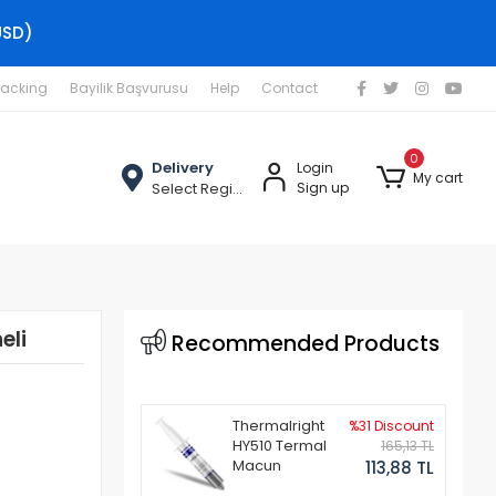
USD)
racking
Bayilik Başvurusu
Help
Contact
0
Delivery
Login
My cart
Select Region
Sign up
eli
Recommended Products
Thermalright
%31 Discount
HY510 Termal
165,13 TL
Macun
113,88 TL