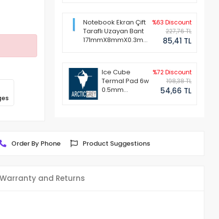
Notebook Ekran Çift
%63 Discount
Taraflı Uzayan Bant
227,76 TL
171mmX8mmX0.3mm
85,41 TL
(1 Set - 2 Adet)
Ice Cube
%72 Discount
Termal Pad 6w
198,38 TL
0.5mm
54,66 TL
ges
50x50mm
Order By Phone
Product Suggestions
Warranty and Returns