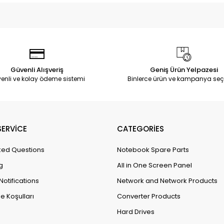
Güvenli Alışveriş
Geniş Ürün Yelpazesi
enli ve kolay ödeme sistemi
Binlerce ürün ve kampanya seç
ERVİCE
CATEGORİES
ked Questions
Notebook Spare Parts
g
All in One Screen Panel
Notifications
Network and Network Products
e Koşulları
Converter Products
Hard Drives