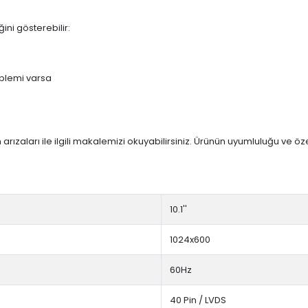
ini gösterebilir:
blemi varsa
arızaları ile ilgili makalemizi okuyabilirsiniz. Ürünün uyumluluğu ve ö
10.1''
1024x600
60Hz
40 Pin / LVDS