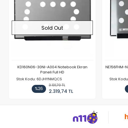
Sold Out
KD160N06-30NI-A004 Notebook Ekran
NE156FHM-NX
Paneli Full HD
Stok Kodu: 6DJHYNMQCS
Stok Kodu
3.131,70 TL
%26
2.319,74 TL