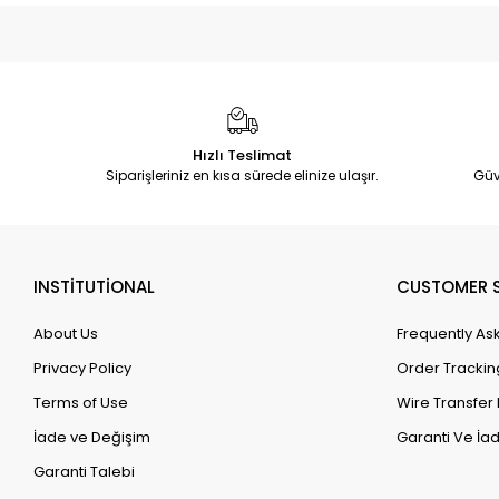
Hızlı Teslimat
Siparişleriniz en kısa sürede elinize ulaşır.
Güv
INSTİTUTİONAL
CUSTOMER S
About Us
Frequently As
Privacy Policy
Order Trackin
Terms of Use
Wire Transfer 
İade ve Değişim
Garanti Ve İad
Garanti Talebi