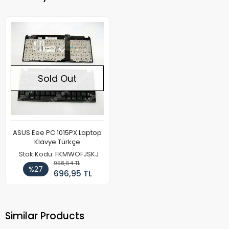
Sold Out
ASUS Eee PC 1015PX Laptop
Klavye Türkçe
Stok Kodu: FKMWOFJSKJ
958,64 TL
%27
696,95 TL
Similar Products