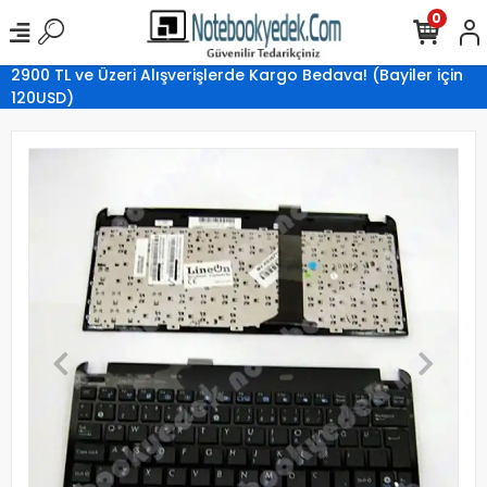
0
2900 TL ve Üzeri Alışverişlerde Kargo Bedava! (Bayiler için
120USD)