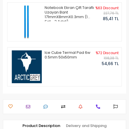
Notebook Ekran Çift Taraflı
%63 Discount
Uzayan Bant
227,76 TL
171mmX8mmX0.3mm (1
85,41 TL
Set - 2 Adet)
Ice Cube Termal Pad 6w
%72 Discount
0.5mm 50x50mm
198,38 TL
54,66 TL
Product Description
Delivery and Shipping