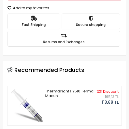
Add to my favorites
Fast Shipping
Secure shopping
Returns and Exchanges
Recommended Products
Thermalright HY510 Termal
%31 Discount
Macun
165,13 TL
113,88 TL