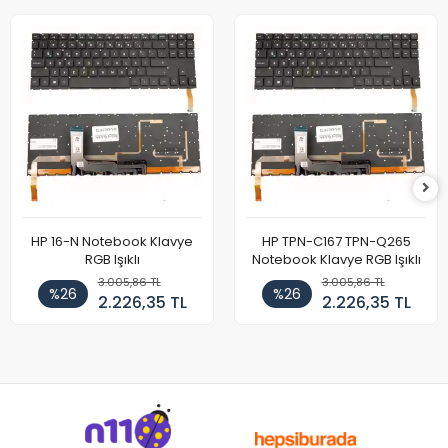
HP 16-N Notebook Klavye
HP TPN-C167 TPN-Q265
RGB Işıklı
Notebook Klavye RGB Işıklı
3.005,86 TL
3.005,86 TL
%26
%26
2.226,35 TL
2.226,35 TL