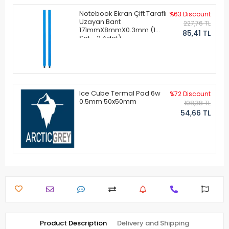
Notebook Ekran Çift Taraflı
%63 Discount
Uzayan Bant
227,76 TL
171mmX8mmX0.3mm (1
85,41 TL
Set - 2 Adet)
Ice Cube Termal Pad 6w
%72 Discount
0.5mm 50x50mm
198,38 TL
54,66 TL
Product Description
Delivery and Shipping