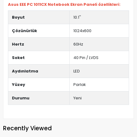
Asus EEE PC 1011CX Notebook Ekran Paneli özellikleri:
Boyut
10.1''
Çözünürlük
1024x600
Hertz
60Hz
Soket
40 Pin / LVDS
Aydınlatma
LED
Yüzey
Parlak
Durumu
Yeni
Recently Viewed