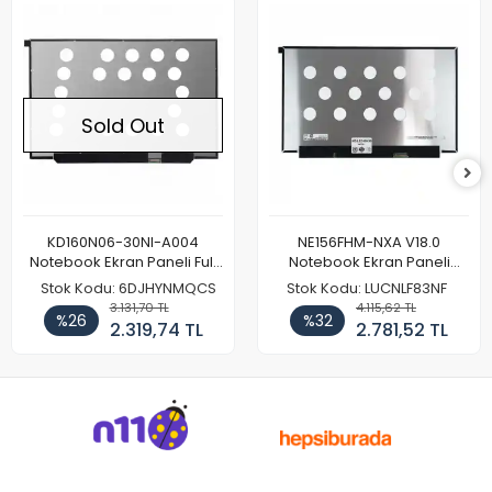
Sold Out
KD160N06-30NI-A004
NE156FHM-NXA V18.0
Notebook Ekran Paneli Full
Notebook Ekran Paneli
HD
144Hz
Stok Kodu: 6DJHYNMQCS
Stok Kodu: LUCNLF83NF
3.131,70 TL
4.115,62 TL
%26
%32
2.319,74 TL
2.781,52 TL