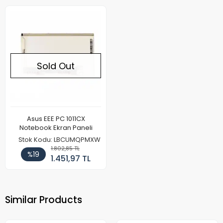
Sold Out
Asus EEE PC 1011CX
Notebook Ekran Paneli
Stok Kodu: LBCUMQPMXW
1.802,85 TL
%19
1.451,97 TL
Similar Products