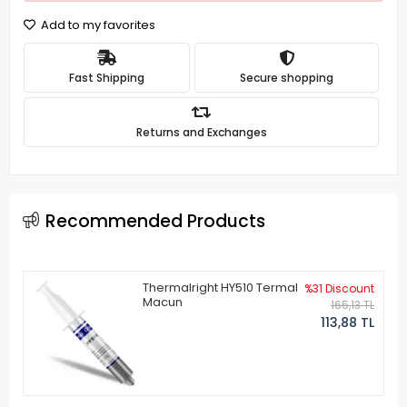
Add to my favorites
Fast Shipping
Secure shopping
Returns and Exchanges
Recommended Products
Thermalright HY510 Termal
%31 Discount
Macun
165,13 TL
113,88 TL