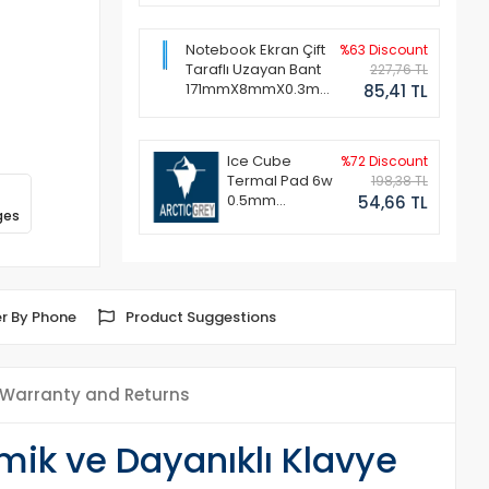
Notebook Ekran Çift
%63 Discount
Taraflı Uzayan Bant
227,76 TL
171mmX8mmX0.3mm
85,41 TL
(1 Set - 2 Adet)
Ice Cube
%72 Discount
Termal Pad 6w
198,38 TL
0.5mm
54,66 TL
ges
50x50mm
r By Phone
Product Suggestions
Warranty and Returns
ik ve Dayanıklı Klavye