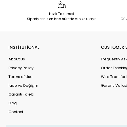
Hızlı Teslimat
Siparişleriniz en kısa sürede elinize ulaşır.
Güv
INSTİTUTİONAL
CUSTOMER S
About Us
Frequently As
Privacy Policy
Order Trackin
Terms of Use
Wire Transfer 
İade ve Değişim
Garanti Ve İad
Garanti Talebi
Blog
Contact