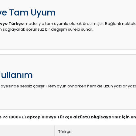
 ve Tam Uyum
avye Türkçe
modeliyle tam uyumlu olarak üretilmiştir. Bağlantı noktala
sağlayarak sorunsuz bir değişim süreci sunar.
Kullanım
sı sayesinde sessiz çalışır. Hem oyun oynarken hem de uzun yazılar yaza
ee Pc 1000HE Laptop Klavye Türkçe dizüstü bilgisayarınız için e
Türkçe