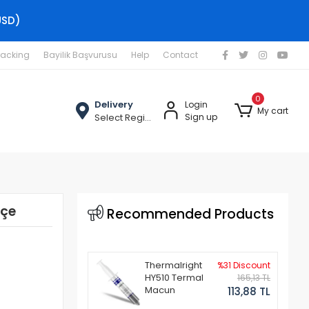
USD)
racking
Bayilik Başvurusu
Help
Contact
0
Delivery
Login
My cart
Select Region
Sign up
kçe
Recommended Products
Thermalright
%31 Discount
HY510 Termal
165,13 TL
Macun
113,88 TL