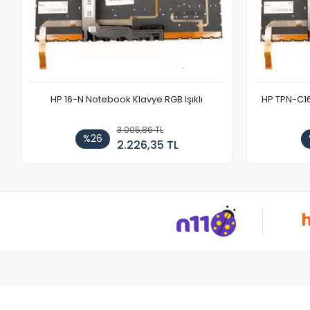
HP 16-N Notebook Klavye RGB Işıklı
HP TPN-C1
3.005,86 TL
%26
2.226,35 TL