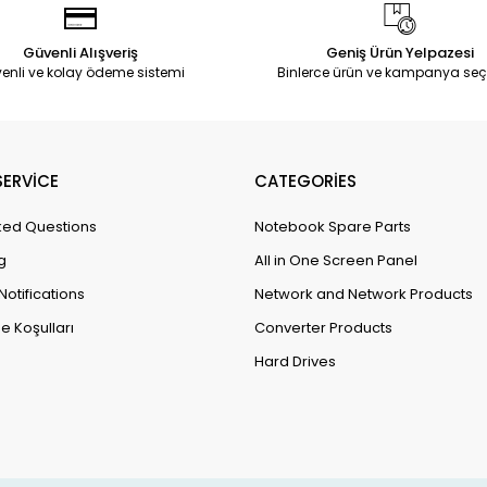
Güvenli Alışveriş
Geniş Ürün Yelpazesi
enli ve kolay ödeme sistemi
Binlerce ürün ve kampanya seç
ERVİCE
CATEGORİES
ked Questions
Notebook Spare Parts
g
All in One Screen Panel
Notifications
Network and Network Products
e Koşulları
Converter Products
Hard Drives