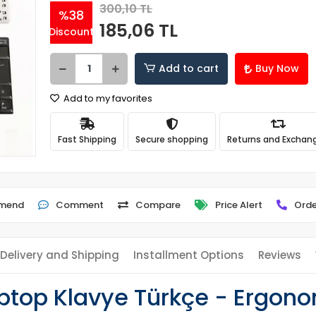
300,10 TL
%38
185,06 TL
Discount
Add to cart
Buy Now
Add to my favorites
Fast Shipping
Secure shopping
Returns and Exchan
mend
Comment
Compare
Price Alert
Orde
Delivery and Shipping
Installment Options
Reviews
ptop Klavye Türkçe - Ergonom