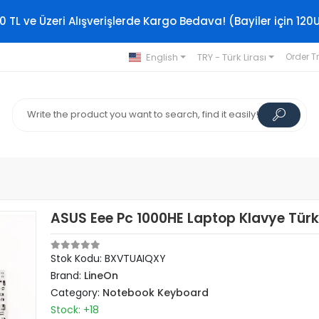
0 TL ve Üzeri Alışverişlerde Kargo Bedava! (Bayiler için 120
English
TRY - Türk Lirası
Order T
ASUS Eee Pc 1000HE Laptop Klavye Tür
Stok Kodu: BXVTUAIQXY
Brand:
LineOn
Category:
Notebook Keyboard
Stock: +18