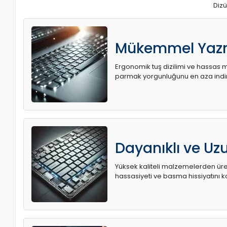
Dizü
Mükemmel Yaz
Ergonomik tuş dizilimi ve hassas me
parmak yorgunluğunu en aza indir
Dayanıklı ve U
Yüksek kaliteli malzemelerden üret
hassasiyeti ve basma hissiyatını k