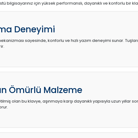
stü bilgisayarınız için yüksek performanslı, dayanıklı ve konforlu bir kl
ma Deneyimi
kanizması sayesinde, konforlu ve hızlı yazım deneyimi sunar. Tuşların d
ir.
zun Ömürlü Malzeme
ilmiş olan bu klavye, aşınmaya karşı dayanıklı yapısıyla uzun yıllar so
orur.