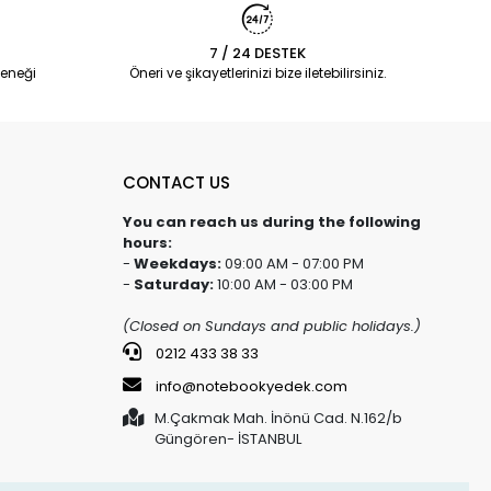
7 / 24 DESTEK
eneği
Öneri ve şikayetlerinizi bize iletebilirsiniz.
CONTACT US
You can reach us during the following
hours:
-
Weekdays:
09:00 AM - 07:00 PM
-
Saturday:
10:00 AM - 03:00 PM
(Closed on Sundays and public holidays.)
0212 433 38 33
info@notebookyedek.com
M.Çakmak Mah. İnönü Cad. N.162/b
Güngören- İSTANBUL