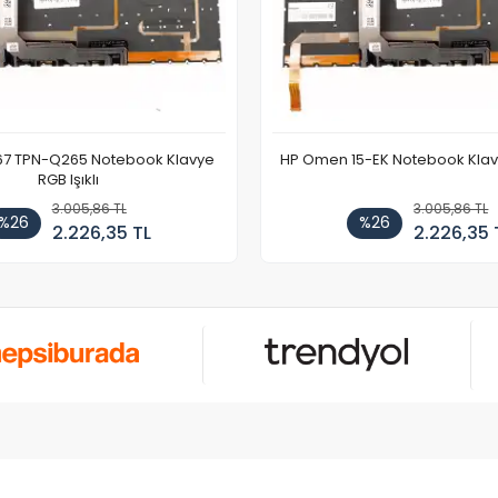
67 TPN-Q265 Notebook Klavye
HP Omen 15-EK Notebook Klavye
RGB Işıklı
3.005,86 TL
3.005,86 TL
%26
%26
2.226,35 TL
2.226,35 