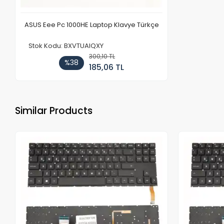
ASUS Eee Pc 1000HE Laptop Klavye Türkçe
Stok Kodu: BXVTUAIQXY
300,10 TL
%38
185,06 TL
Similar Products