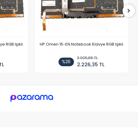
 RGB Işıklı
HP Omen 15-EN Notebook Klavye RGB Işıklı
3.005,86 TL
%26
TL
2.226,35 TL