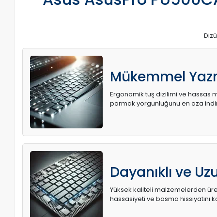
Dizü
Mükemmel Yaz
Ergonomik tuş dizilimi ve hassas me
parmak yorgunluğunu en aza indir
Dayanıklı ve U
Yüksek kaliteli malzemelerden üret
hassasiyeti ve basma hissiyatını k