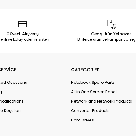
Güvenli Alışveriş
Geniş Ürün Yelpazesi
enli ve kolay ödeme sistemi
Binlerce ürün ve kampanya seç
ERVİCE
CATEGORİES
ked Questions
Notebook Spare Parts
g
All in One Screen Panel
Notifications
Network and Network Products
e Koşulları
Converter Products
Hard Drives