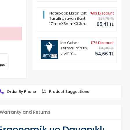
Notebook Ekran Çift
%63 Discount
Taraflı Uzayan Bant
227,76 TL
171mmX8mmX0.3mm
85,41 TL
(1 Set - 2 Adet)
Ice Cube
%72 Discount
Termal Pad 6w
198,38 TL
0.5mm
54,66 TL
50x50mm
ges
Order By Phone
Product Suggestions
Warranty and Returns
Ergonomik ve Dayanıklı