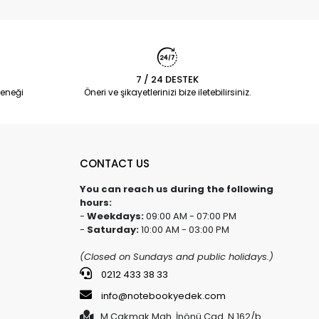
7 / 24 DESTEK
eneği
Öneri ve şikayetlerinizi bize iletebilirsiniz.
CONTACT US
You can reach us during the following
hours:
-
Weekdays:
09:00 AM - 07:00 PM
-
Saturday:
10:00 AM - 03:00 PM
(Closed on Sundays and public holidays.)
0212 433 38 33
info@notebookyedek.com
M.Çakmak Mah. İnönü Cad. N.162/b