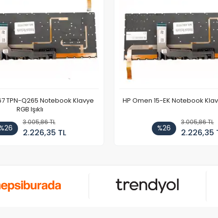
67 TPN-Q265 Notebook Klavye
HP Omen 15-EK Notebook Klavye
RGB Işıklı
3.005,86 TL
3.005,86 TL
%26
%26
2.226,35 TL
2.226,35 