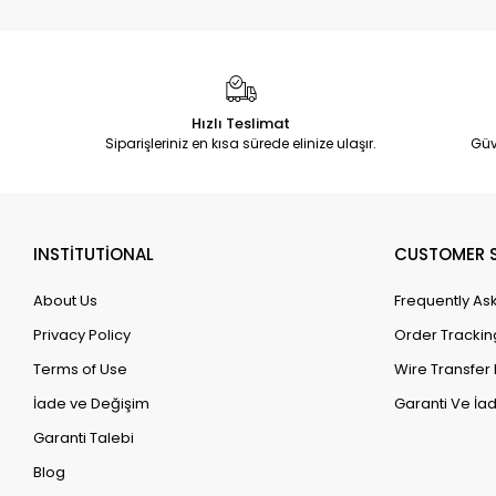
Hızlı Teslimat
Siparişleriniz en kısa sürede elinize ulaşır.
Güv
INSTİTUTİONAL
CUSTOMER S
About Us
Frequently As
Privacy Policy
Order Trackin
Terms of Use
Wire Transfer 
İade ve Değişim
Garanti Ve İad
Garanti Talebi
Blog