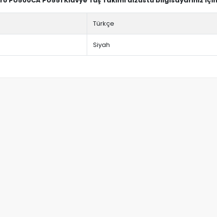
Pro PU500CA PU551 Klavye Tuş Takımı dizüstü bilgisayarınız içi
Türkçe
Siyah