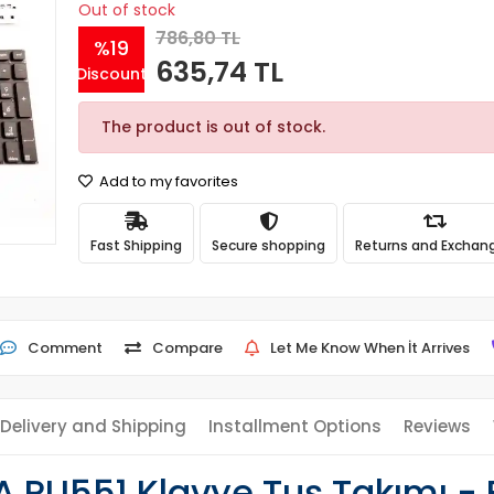
Out of stock
786,80 TL
%19
635,74 TL
Discount
The product is out of stock.
Add to my favorites
Fast Shipping
Secure shopping
Returns and Exchan
Comment
Compare
Let Me Know When İt Arrives
Delivery and Shipping
Installment Options
Reviews
PU551 Klavye Tuş Takımı - 