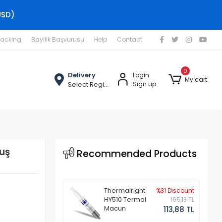
USD)
racking
Bayilik Başvurusu
Help
Contact
0
Delivery
Login
My cart
Select Region
Sign up
uş
Recommended Products
Thermalright
%31 Discount
HY510 Termal
165,13 TL
Macun
113,88 TL