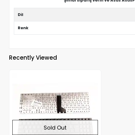
Şimdi sipariş verin ve Asus Asus
Dil
Renk
Recently Viewed
Out of stock
Sold Out