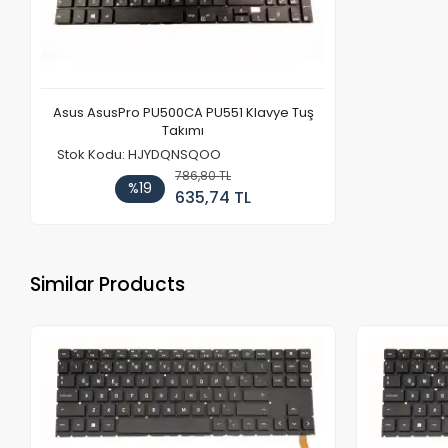
Asus AsusPro PU500CA PU551 Klavye Tuş
Takımı
Stok Kodu: HJYDQNSQOO
786,80 TL
%19
635,74 TL
Similar Products