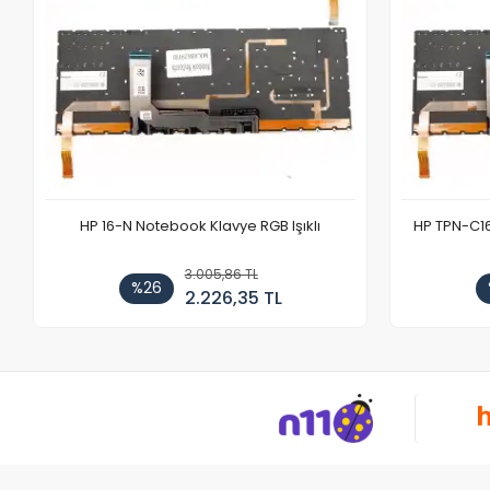
HP 16-N Notebook Klavye RGB Işıklı
HP TPN-C1
3.005,86 TL
%26
2.226,35 TL