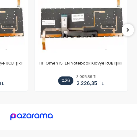
 RGB Işıklı
HP Omen 15-EN Notebook Klavye RGB Işıklı
3.005,86 TL
%26
TL
2.226,35 TL