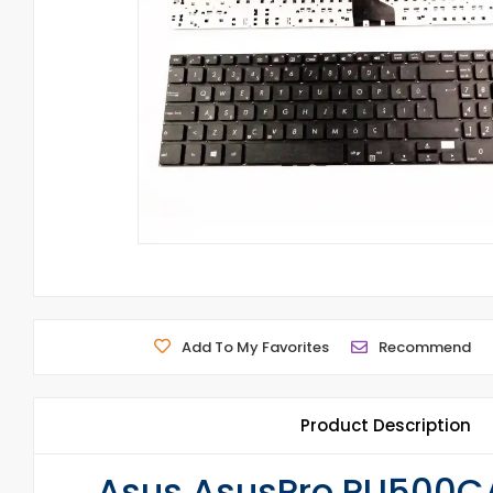
Add To My Favorites
Recommend
Product Description
Asus AsusPro PU500CA 