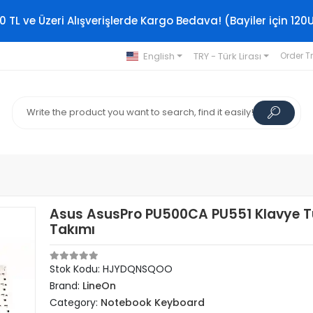
0 TL ve Üzeri Alışverişlerde Kargo Bedava! (Bayiler için 120
English
TRY - Türk Lirası
Order T
Asus AsusPro PU500CA PU551 Klavye T
Takımı
Stok Kodu: HJYDQNSQOO
Brand:
LineOn
Category:
Notebook Keyboard