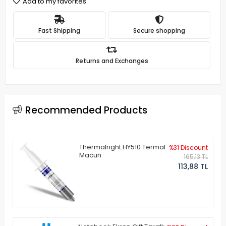
Add to my favorites
Fast Shipping
Secure shopping
Returns and Exchanges
Recommended Products
Thermalright HY510 Termal
%31 Discount
Macun
165,13 TL
113,88 TL