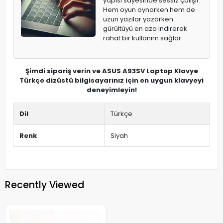
yapısı sayesinde sessiz çalışır.
Hem oyun oynarken hem de
uzun yazılar yazarken
gürültüyü en aza indirerek
rahat bir kullanım sağlar.
Şimdi sipariş verin ve ASUS A93SV Laptop Klavye
Türkçe dizüstü bilgisayarınız için en uygun klavyeyi
deneyimleyin!
Dil
Türkçe
Renk
Siyah
Recently Viewed