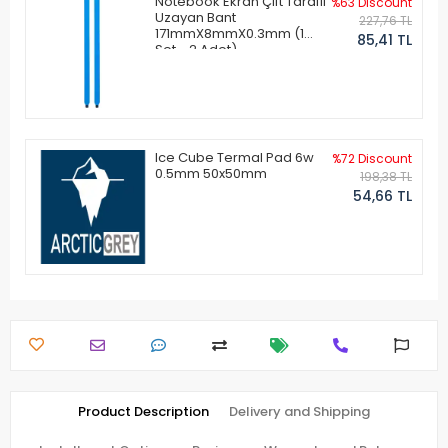
Notebook Ekran Çift Taraflı
%63 Discount
Uzayan Bant
227,76 TL
171mmX8mmX0.3mm (1
85,41 TL
Set - 2 Adet)
Ice Cube Termal Pad 6w
%72 Discount
0.5mm 50x50mm
198,38 TL
54,66 TL
Product Description
Delivery and Shipping