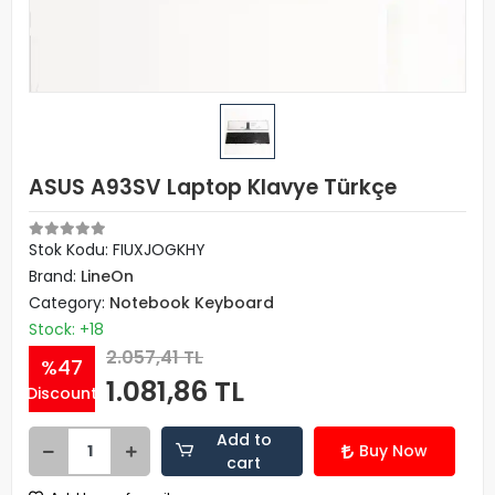
ASUS A93SV Laptop Klavye Türkçe
Stok Kodu: FIUXJOGKHY
Brand:
LineOn
Category:
Notebook Keyboard
Stock: +18
2.057,41 TL
%47
1.081,86 TL
Discount
Add to
Buy Now
cart