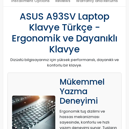
Installment Options
Reviews
Warranty and Returns
ASUS A93SV Laptop
Klavye Türkçe -
Ergonomik ve Dayanıklı
Klavye
Dizüstü bilgisayarınız için yüksek performanslı, dayanıklı ve
konforlu bir klavye.
Mükemmel
Yazma
Deneyimi
Ergonomik tuş dizilimi ve
hassas mekanizması
sayesinde, konforlu ve hızlı
yazım deneyimi sunar. Tuşların