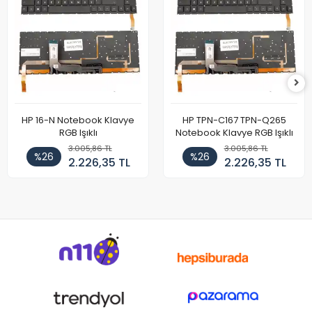
HP 16-N Notebook Klavye
HP TPN-C167 TPN-Q265
RGB Işıklı
Notebook Klavye RGB Işıklı
3.005,86 TL
3.005,86 TL
%26
%26
2.226,35 TL
2.226,35 TL