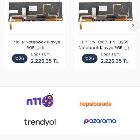
HP 16-N Notebook Klavye
HP TPN-C167 TPN-Q265
RGB Işıklı
Notebook Klavye RGB Işıklı
3.005,86 TL
3.005,86 TL
%26
%26
2.226,35 TL
2.226,35 TL