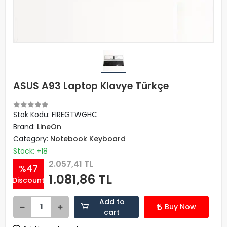
ASUS A93 Laptop Klavye Türkçe
Stok Kodu: FIREGTWGHC
Brand:
LineOn
Category:
Notebook Keyboard
Stock: +18
2.057,41 TL
%47
1.081,86 TL
Discount
Add to
Buy Now
cart