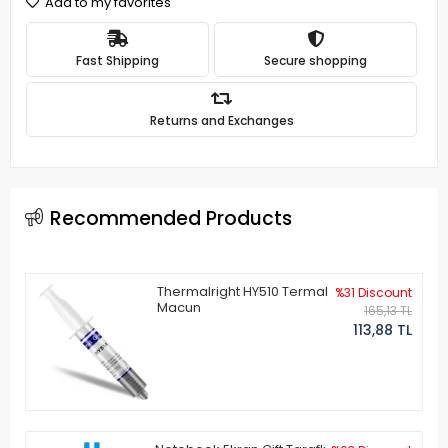
Add to my favorites
Fast Shipping
Secure shopping
Returns and Exchanges
Recommended Products
Thermalright HY510 Termal
%31 Discount
Macun
165,13 TL
113,88 TL