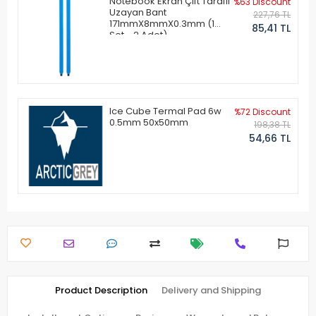
Notebook Ekran Çift Taraflı
%63 Discount
Uzayan Bant
227,76 TL
171mmX8mmX0.3mm (1
85,41 TL
Set - 2 Adet)
Ice Cube Termal Pad 6w
%72 Discount
0.5mm 50x50mm
198,38 TL
54,66 TL
Product Description
Delivery and Shipping