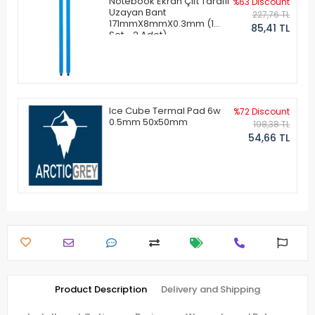
Notebook Ekran Çift Taraflı
%63 Discount
Uzayan Bant
227,76 TL
171mmX8mmX0.3mm (1
85,41 TL
Set - 2 Adet)
Ice Cube Termal Pad 6w
%72 Discount
0.5mm 50x50mm
198,38 TL
54,66 TL
Product Description
Delivery and Shipping