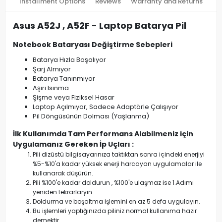
Installment Options
Reviews
Warranty and Returns
Asus A52J , A52F - Laptop Batarya Pil
Notebook Bataryası Değiştirme Sebepleri
Batarya Hızla Boşalıyor
Şarj Almıyor
Batarya Tanınmıyor
Aşırı Isınma
Şişme veya Fiziksel Hasar
Laptop Açılmıyor, Sadece Adaptörle Çalışıyor
Pil Döngüsünün Dolması (Yaşlanma)
İlk Kullanımda Tam Performans Alabilmeniz için
Uygulamanız Gereken İp Uçları :
Pili dizüstü bilgisayarınıza taktıktan sonra içindeki enerjiyi
%5-%10'a kadar yüksek enerji harcayan uygulamalar ile
kullanarak düşürün.
Pili %100'e kadar doldurun , %100'e ulaşmaz ise 1.Adımı
yeniden tekrarlaryın .
Doldurma ve boşaltma işlemini en az 5 defa uygulayın.
Bu işlemleri yaptığınızda piliniz normal kullanıma hazır
demektir.