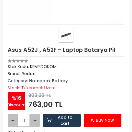
Asus A52J , A52F - Laptop Batarya Pil
Stok Kodu: KRVRIDOKOM
Brand:
Redox
Category:
Notebook Battery
Stock: Tükenmek Üzere
903,33 TL
%16
763,00 TL
Discount
Add to
Buy Now
cart