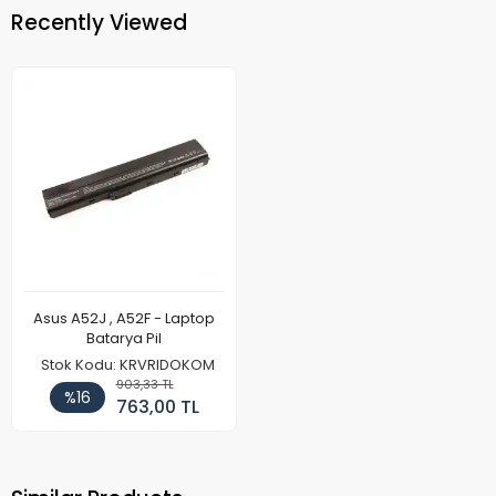
Recently Viewed
Asus A52J , A52F - Laptop
Batarya Pil
Stok Kodu: KRVRIDOKOM
903,33 TL
%16
763,00 TL