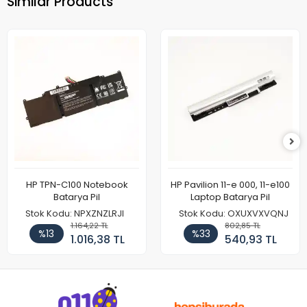
Similar Products
HP TPN-C100 Notebook
HP Pavilion 11-e 000, 11-e100
Batarya Pil
Laptop Batarya Pil
Stok Kodu: NPXZNZLRJI
Stok Kodu: OXUXVXVQNJ
1.164,22 TL
802,85 TL
%13
%33
1.016,38 TL
540,93 TL