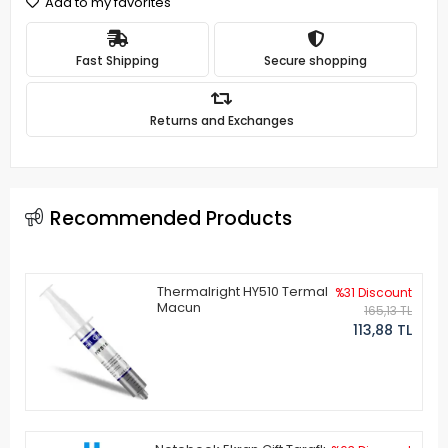
Add to my favorites
Fast Shipping
Secure shopping
Returns and Exchanges
Recommended Products
Thermalright HY510 Termal
%31 Discount
Macun
165,13 TL
113,88 TL