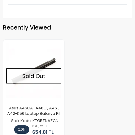
Recently Viewed
Sold Out
Asus A46CA , A46C , A46 ,
A42-K56 Laptop Batarya Pil
Stok Kodu: KTGBZNAZCN
870,72 TL
%25
654,81 TL