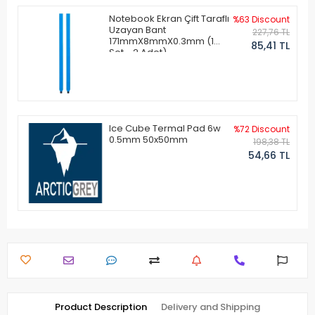
Notebook Ekran Çift Taraflı
%63 Discount
Uzayan Bant
227,76 TL
171mmX8mmX0.3mm (1
85,41 TL
Set - 2 Adet)
Ice Cube Termal Pad 6w
%72 Discount
0.5mm 50x50mm
198,38 TL
54,66 TL
Product Description
Delivery and Shipping