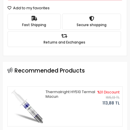
Add to my favorites
Fast Shipping
Secure shopping
Returns and Exchanges
Recommended Products
Thermalright HY510 Termal
%31 Discount
Macun
165,13 TL
113,88 TL