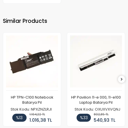
Similar Products
HP TPN-C100 Notebook
HP Pavilion 11-e 000, 11-e100
Batarya Pil
Laptop Batarya Pil
Stok Kodu: NPXZNZLRJI
Stok Kodu: OXUXVXVQNJ
1.164,22 TL
802,85 TL
%13
%33
1.016,38 TL
540,93 TL