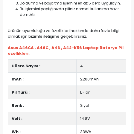
Doldurma ve boşaltma işlemini en az 5 defa uygulayın.
Bu işlemleri yaptığınızda piliniz normal kullanıma hazır
demektir.
Ürünün uyumluluğu ve özellikleri hakkında daha fazla bilgi
almak için bizimle iletişime geçebilirsiniz.
Asus A46CA , A46C , A46 , A42-K56 Laptop Batarya Pil
özellikleri:
Hücre Sayısı :
4
mAh :
2200mAh
Pil Türü :
Li-Ion
Renk :
Siyah
Volt :
14.8V
Wh :
33Wh