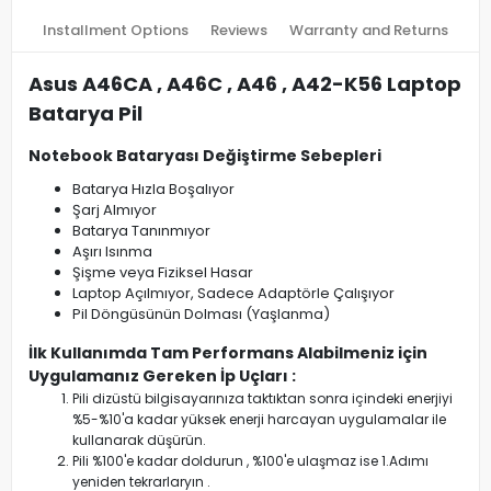
Installment Options
Reviews
Warranty and Returns
Asus A46CA , A46C , A46 , A42-K56 Laptop
Batarya Pil
Notebook Bataryası Değiştirme Sebepleri
Batarya Hızla Boşalıyor
Şarj Almıyor
Batarya Tanınmıyor
Aşırı Isınma
Şişme veya Fiziksel Hasar
Laptop Açılmıyor, Sadece Adaptörle Çalışıyor
Pil Döngüsünün Dolması (Yaşlanma)
İlk Kullanımda Tam Performans Alabilmeniz için
Uygulamanız Gereken İp Uçları :
Pili dizüstü bilgisayarınıza taktıktan sonra içindeki enerjiyi
%5-%10'a kadar yüksek enerji harcayan uygulamalar ile
kullanarak düşürün.
Pili %100'e kadar doldurun , %100'e ulaşmaz ise 1.Adımı
yeniden tekrarlaryın .