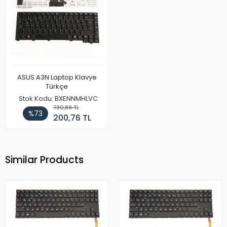
ASUS A3N Laptop Klavye
Türkçe
Stok Kodu: BXENNMHLVC
730,88 TL
%73
200,76 TL
Similar Products