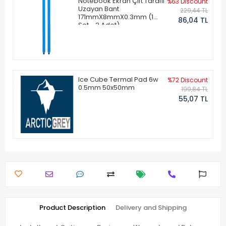
Notebook Ekran Çift Taraflı
%63 Discount
Uzayan Bant
229,44 TL
171mmX8mmX0.3mm (1
86,04 TL
Set - 2 Adet)
Ice Cube Termal Pad 6w
%72 Discount
0.5mm 50x50mm
199,84 TL
55,07 TL
Product Description
Delivery and Shipping