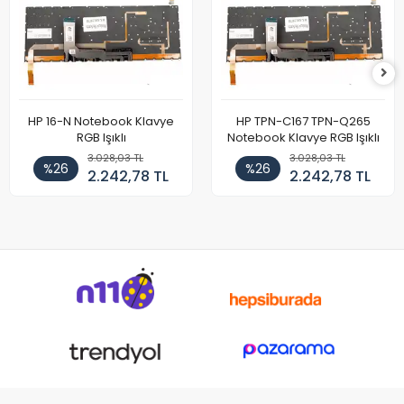
HP 16-N Notebook Klavye
HP TPN-C167 TPN-Q265
RGB Işıklı
Notebook Klavye RGB Işıklı
3.028,03 TL
3.028,03 TL
%26
%26
2.242,78 TL
2.242,78 TL