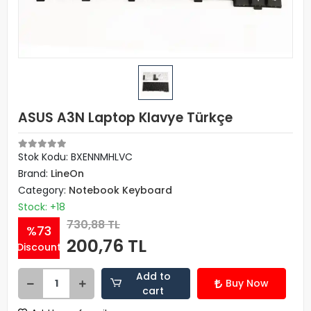
ASUS A3N Laptop Klavye Türkçe
Stok Kodu: BXENNMHLVC
Brand:
LineOn
Category:
Notebook Keyboard
Stock: +18
730,88 TL
%73
200,76 TL
Discount
Add to
Buy Now
cart