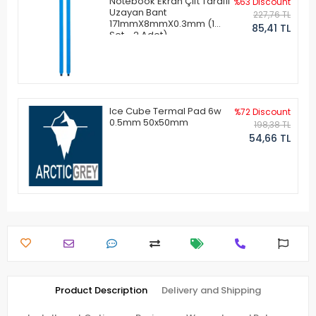
Notebook Ekran Çift Taraflı
%63 Discount
Uzayan Bant
227,76 TL
171mmX8mmX0.3mm (1
85,41 TL
Set - 2 Adet)
Ice Cube Termal Pad 6w
%72 Discount
0.5mm 50x50mm
198,38 TL
54,66 TL
Product Description
Delivery and Shipping