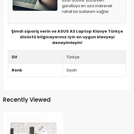
uzun yazılar yazarken
gürültüyü en aza indirerek
rahat bir kullanım sağlar.
Şimdi sipariş verin ve ASUS A3 Laptop Klavye Türkçe
dizüstü bilgisayarınız için en uygun klavyeyi
deneyimleyin!
Dil
Türkçe
Renk
Siyah
Recently Viewed