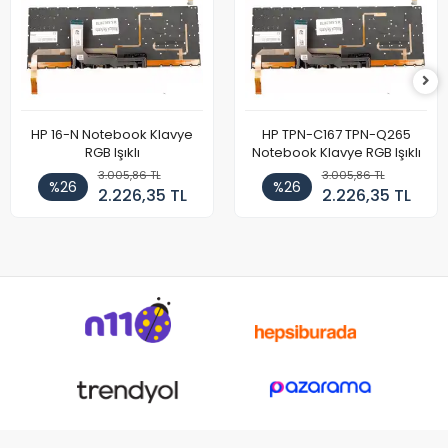
HP 16-N Notebook Klavye
HP TPN-C167 TPN-Q265
RGB Işıklı
Notebook Klavye RGB Işıklı
3.005,86 TL
3.005,86 TL
%26
%26
2.226,35 TL
2.226,35 TL