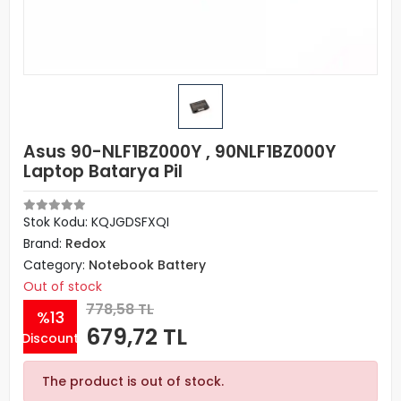
Asus 90-NLF1BZ000Y , 90NLF1BZ000Y
Laptop Batarya Pil
Stok Kodu: KQJGDSFXQI
Brand:
Redox
Category:
Notebook Battery
Out of stock
778,58 TL
%13
679,72 TL
Discount
The product is out of stock.