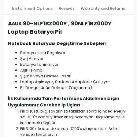
Installment Options
Reviews
Warranty and Returns
Asus 90-NLF1BZ000Y , 90NLF1BZ000Y
Laptop Batarya Pil
Notebook Bataryası Değiştirme Sebepleri
Batarya Hızla Boşalıyor
Şarj Almıyor
Batarya Tanınmıyor
Aşırı Isınma
Şişme veya Fiziksel Hasar
Laptop Açılmıyor, Sadece Adaptörle Çalışıyor
Pil Döngüsünün Dolması (Yaşlanma)
İlk Kullanımda Tam Performans Alabilmeniz için
Uygulamanız Gereken İp Uçları :
Pili dizüstü bilgisayarınıza taktıktan sonra içindeki enerjiyi
%5-%10'a kadar yüksek enerji harcayan uygulamalar ile
kullanarak düşürün.
Pili %100'e kadar doldurun , %100'e ulaşmaz ise 1.Adımı
yeniden tekrarlaryın .