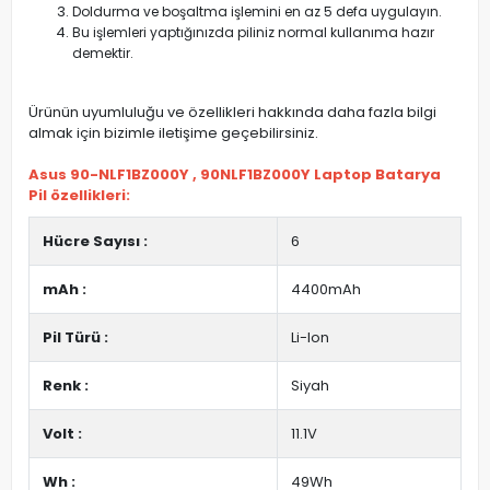
Doldurma ve boşaltma işlemini en az 5 defa uygulayın.
Bu işlemleri yaptığınızda piliniz normal kullanıma hazır
demektir.
Ürünün uyumluluğu ve özellikleri hakkında daha fazla bilgi
almak için bizimle iletişime geçebilirsiniz.
Asus 90-NLF1BZ000Y , 90NLF1BZ000Y Laptop Batarya
Pil özellikleri:
Hücre Sayısı :
6
mAh :
4400mAh
Pil Türü :
Li-Ion
Renk :
Siyah
Volt :
11.1V
Wh :
49Wh