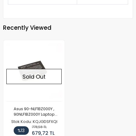
Recently Viewed
Sold Out
Asus 90-NLF1BZ000Y ,
90NLF1BZ000Y Laptop
Batarya Pil
Stok Kodu: KQJGDSFXQI
778,58 TL
%13
679,72 TL