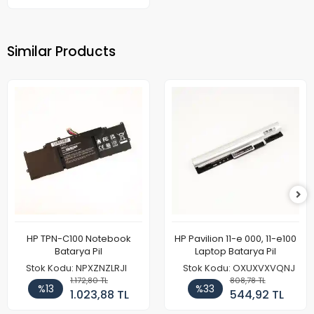
Similar Products
HP TPN-C100 Notebook
HP Pavilion 11-e 000, 11-e100
Batarya Pil
Laptop Batarya Pil
Stok Kodu: NPXZNZLRJI
Stok Kodu: OXUXVXVQNJ
1.172,80 TL
808,78 TL
%13
%33
1.023,88 TL
544,92 TL