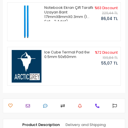
Notebook Ekran Çift Taraflı
%63 Discount
Uzayan Bant
229,44 TL
171mmX8mmX0.3mm (1
86,04 TL
Set - 2 Adet)
Ice Cube Termal Pad 6w
%72 Discount
0.5mm 50x50mm
199,84 TL
55,07 TL
Product Description
Delivery and Shipping