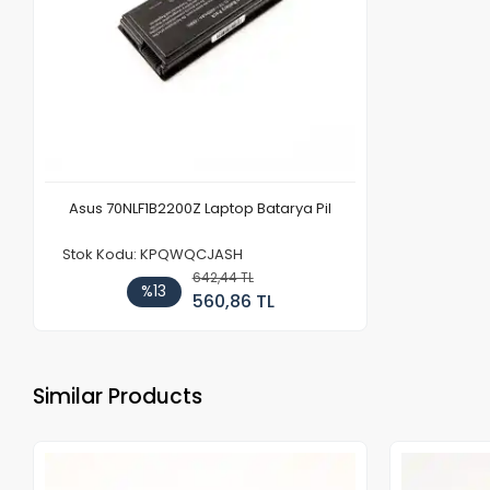
Asus 70NLF1B2200Z Laptop Batarya Pil
Stok Kodu: KPQWQCJASH
642,44 TL
%13
560,86 TL
Similar Products