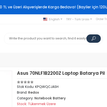
0 TL ve Üzeri Alışverişlerde Kargo Bedava! (Bayiler için 120
English
TRY - Türk Lirası
Order T
Asus 70NLF1B2200Z Laptop Batarya Pil
Stok Kodu: KPQWQCJASH
Brand:
Redox
Category:
Notebook Battery
Stock: Tükenmek Üzere