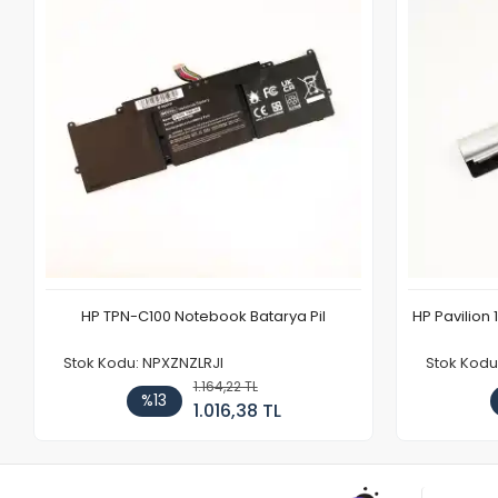
HP TPN-C100 Notebook Batarya Pil
HP Pavilion 
Stok Kodu: NPXZNZLRJI
Stok Kod
1.164,22 TL
%13
1.016,38 TL