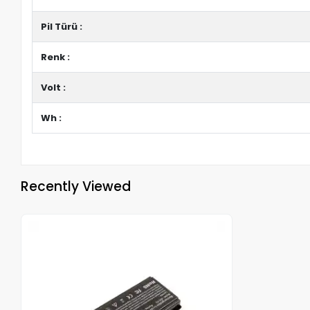
Pil Türü :
Renk :
Volt :
Wh :
Recently Viewed