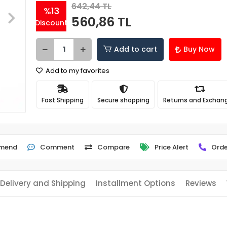
642,44 TL
%13
560,86 TL
Discount
Add to cart
Buy Now
Add to my favorites
Fast Shipping
Secure shopping
Returns and Exchan
mend
Comment
Compare
Price Alert
Orde
Delivery and Shipping
Installment Options
Reviews