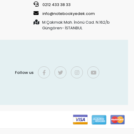
0212 433 38 33
info@notebookyedek.com
M.Çakmak Mah. İnönü Cad. N.162/b
Güngören- İSTANBUL
Follow us