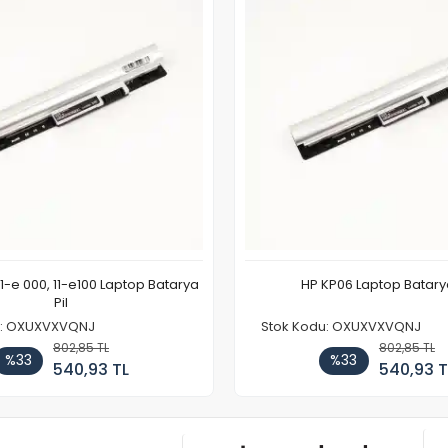
11-e 000, 11-e100 Laptop Batarya
HP KP06 Laptop Batarya
Pil
u: OXUXVXVQNJ
Stok Kodu: OXUXVXVQNJ
802,85 TL
802,85 TL
%33
%33
540,93 TL
540,93 T