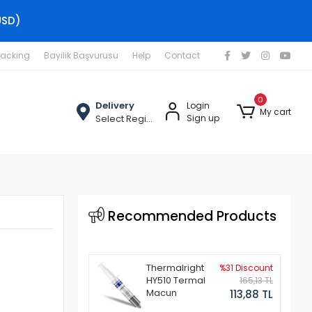
USD)
racking
Bayilik Başvurusu
Help
Contact
0
Delivery
Login
My cart
Select Region
Sign up
Recommended Products
Thermalright
%31 Discount
HY510 Termal
165,13 TL
Macun
113,88 TL