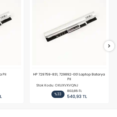
 Pil
HP 729759-831, 729892-001 Laptop Batarya
Pil
Stok Kodu: OXUXVXVQNJ
802,85 TL
%33
L
540,93 TL