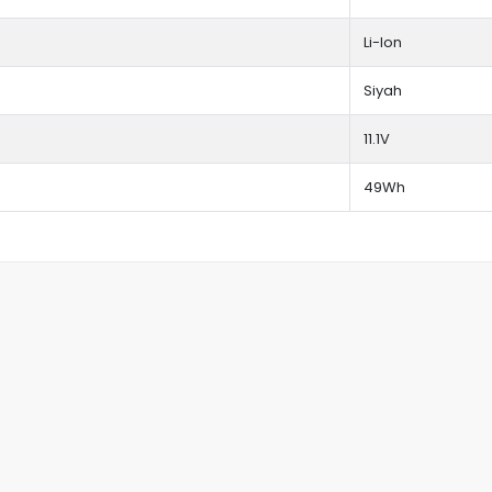
Li-Ion
Siyah
11.1V
49Wh