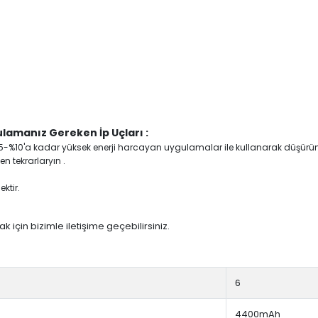
lamanız Gereken İp Uçları :
yi %5-%10'a kadar yüksek enerji harcayan uygulamalar ile kullanarak düşürü
n tekrarlaryın .
ktir.
 için bizimle iletişime geçebilirsiniz.
6
4400mAh