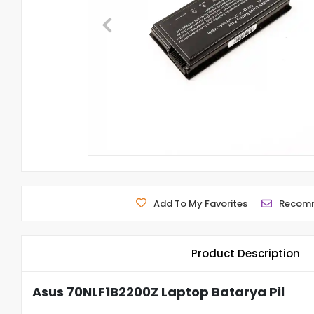
Add To My Favorites
Recom
Product Description
Asus 70NLF1B2200Z Laptop Batarya Pil