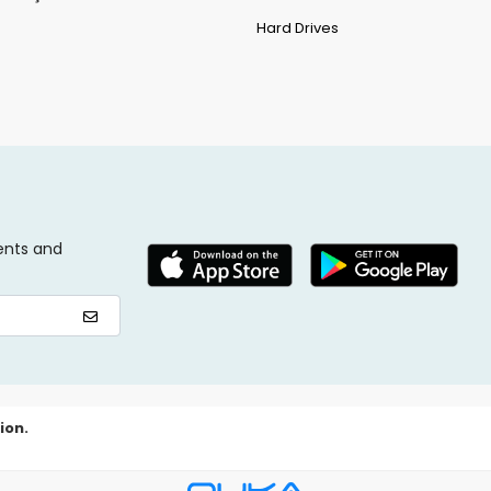
Hard Drives
ents and
ion.