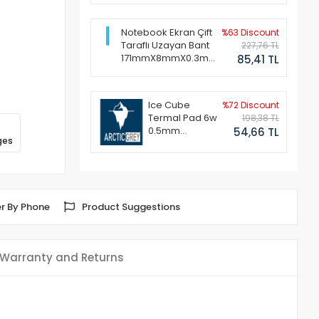
Notebook Ekran Çift
%63 Discount
Taraflı Uzayan Bant
227,76 TL
171mmX8mmX0.3mm
85,41 TL
(1 Set - 2 Adet)
Ice Cube
%72 Discount
Termal Pad 6w
198,38 TL
0.5mm
54,66 TL
ges
50x50mm
r By Phone
Product Suggestions
Warranty and Returns