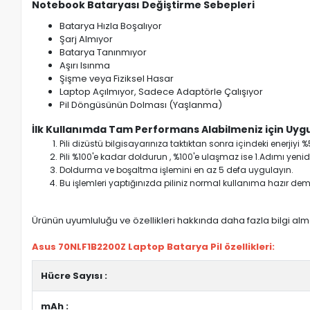
Notebook Bataryası Değiştirme Sebepleri
Batarya Hızla Boşalıyor
Şarj Almıyor
Batarya Tanınmıyor
Aşırı Isınma
Şişme veya Fiziksel Hasar
Laptop Açılmıyor, Sadece Adaptörle Çalışıyor
Pil Döngüsünün Dolması (Yaşlanma)
İlk Kullanımda Tam Performans Alabilmeniz için Uygu
Pili dizüstü bilgisayarınıza taktıktan sonra içindeki enerji
Pili %100'e kadar doldurun , %100'e ulaşmaz ise 1.Adımı yenide
Doldurma ve boşaltma işlemini en az 5 defa uygulayın.
Bu işlemleri yaptığınızda piliniz normal kullanıma hazır deme
Ürünün uyumluluğu ve özellikleri hakkında daha fazla bilgi almak
Asus 70NLF1B2200Z Laptop Batarya Pil özellikleri:
Hücre Sayısı :
mAh :