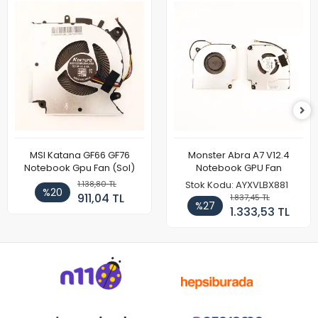
MSI Katana GF66 GF76
Monster Abra A7 V12.4
Notebook Gpu Fan (Sol)
Notebook GPU Fan
1.138,80 TL
Stok Kodu: AYXVLBX881
%20
911,04 TL
1.837,45 TL
%27
1.333,53 TL