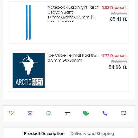
Notebook Ekran Çift Taraflı
%63 Discount
Uzayan Bant
227,76 TL
171mmX8mmX0.3mm (1
85,41 TL
Set - 2 Adet)
Ice Cube Termal Pad 6w
%72 Discount
0.5mm 50x50mm
198,38 TL
54,66 TL
Product Description
Delivery and Shipping