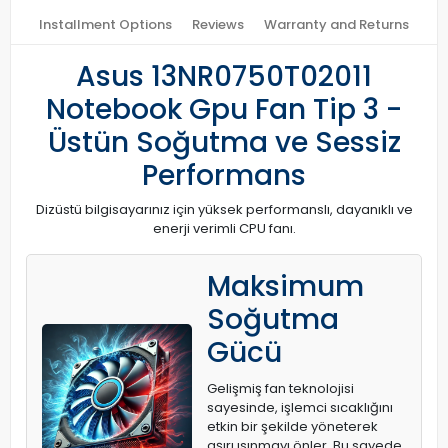
Installment Options
Reviews
Warranty and Returns
Asus 13NR0750T02011
Notebook Gpu Fan Tip 3 -
Üstün Soğutma ve Sessiz
Performans
Dizüstü bilgisayarınız için yüksek performanslı, dayanıklı ve
enerji verimli CPU fanı.
Maksimum
Soğutma
Gücü
Gelişmiş fan teknolojisi
sayesinde, işlemci sıcaklığını
etkin bir şekilde yöneterek
aşırı ısınmayı önler. Bu sayede