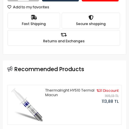
Add to my favorites
Fast Shipping
Secure shopping
Returns and Exchanges
Recommended Products
Thermalright HY510 Termal
%31 Discount
Macun
165,13 TL
113,88 TL