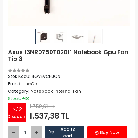
Asus 13NR0750T02011 Notebook Gpu Fan
Tip 3
Stok Kodu: 4GVEVCHJON
Brand:
LineOn
Category:
Notebook Internal Fan
Stock: +18
1.752,61 TL
%12
1.537,38 TL
Discount
Add to
Buy Now
cart