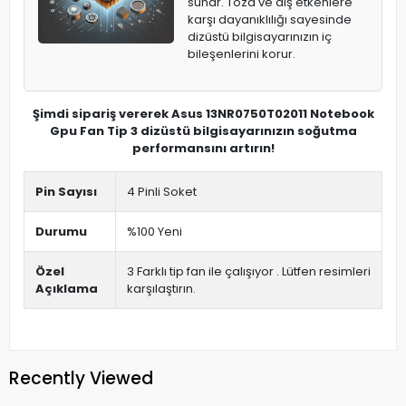
sunar. Toza ve dış etkenlere
karşı dayanıklılığı sayesinde
dizüstü bilgisayarınızın iç
bileşenlerini korur.
Şimdi sipariş vererek Asus 13NR0750T02011 Notebook
Gpu Fan Tip 3 dizüstü bilgisayarınızın soğutma
performansını artırın!
Pin Sayısı
4 Pinli Soket
Durumu
%100 Yeni
Özel
3 Farklı tip fan ile çalışıyor . Lütfen resimleri
Açıklama
karşılaştırın.
Recently Viewed