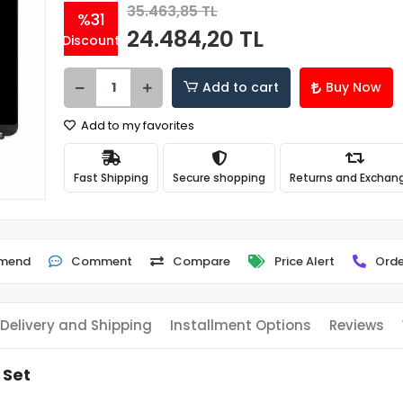
35.463,85 TL
%31
24.484,20 TL
Discount
Add to cart
Buy Now
Add to my favorites
Fast Shipping
Secure shopping
Returns and Exchan
mend
Comment
Compare
Price Alert
Orde
Delivery and Shipping
Installment Options
Reviews
 Set