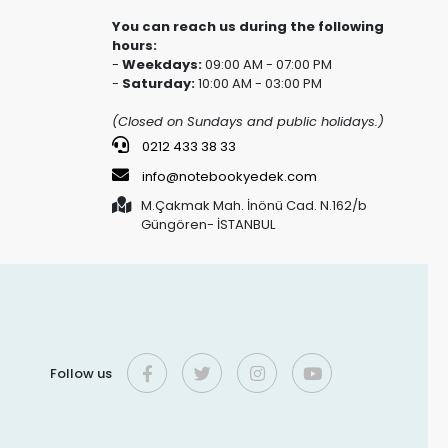
You can reach us during the following
hours:
-
Weekdays:
09:00 AM - 07:00 PM
-
Saturday:
10:00 AM - 03:00 PM
(Closed on Sundays and public holidays.)
0212 433 38 33
info@notebookyedek.com
M.Çakmak Mah. İnönü Cad. N.162/b
Güngören- İSTANBUL
Follow us