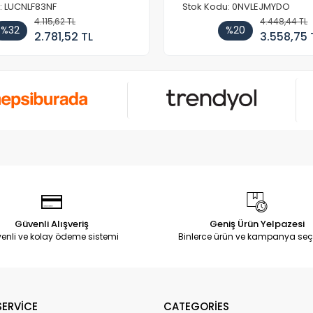
: LUCNLF83NF
Stok Kodu: 0NVLEJMYDO
4.115,62 TL
4.448,44 TL
%32
%20
2.781,52 TL
3.558,75 
Güvenli Alışveriş
Geniş Ürün Yelpazesi
enli ve kolay ödeme sistemi
Binlerce ürün ve kampanya seç
ERVİCE
CATEGORİES