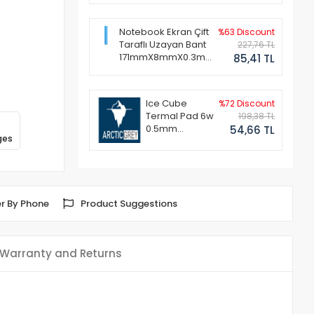
Notebook Ekran Çift
%63 Discount
Taraflı Uzayan Bant
227,76 TL
171mmX8mmX0.3mm
85,41 TL
(1 Set - 2 Adet)
Ice Cube
%72 Discount
Termal Pad 6w
198,38 TL
0.5mm
54,66 TL
ges
50x50mm
r By Phone
Product Suggestions
Warranty and Returns