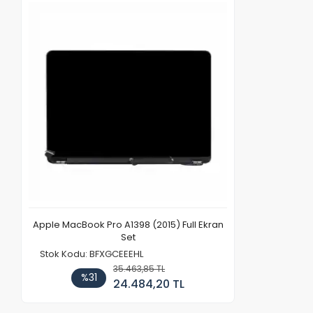
Apple MacBook Pro A1398 (2015) Full Ekran
Set
Stok Kodu: BFXGCEEEHL
35.463,85 TL
%31
24.484,20 TL