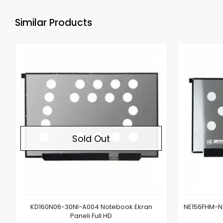
Similar Products
Out of stock
Sold Out
KD160N06-30NI-A004 Notebook Ekran
NE156FHM-NX
Paneli Full HD