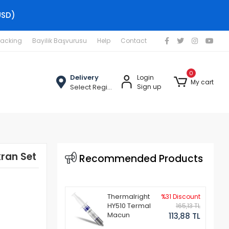
USD)
racking
Bayilik Başvurusu
Help
Contact
0
Delivery
Login
My cart
Select Region
Sign up
kran Set
Recommended Products
Thermalright
%31 Discount
HY510 Termal
165,13 TL
Macun
113,88 TL