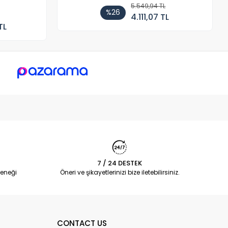
5.549,94 TL
%26
4.111,07 TL
TL
7 / 24 DESTEK
eneği
Öneri ve şikayetlerinizi bize iletebilirsiniz.
CONTACT US