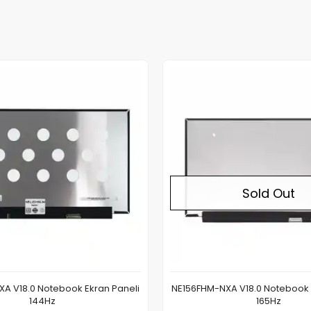
Sold Out
A V18.0 Notebook Ekran Paneli
NE156FHM-NXA V18.0 Notebook 
144Hz
165Hz