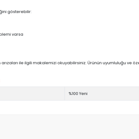
ini gösterebilir:
blemi varsa
arızaları ile ilgili makalemizi okuyabilirsiniz. Ürünün uyumluluğu ve ö
:
%100 Yeni