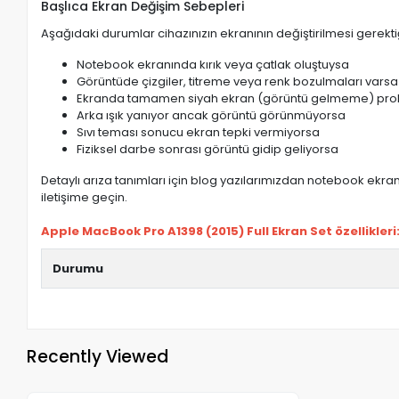
Başlıca Ekran Değişim Sebepleri
Aşağıdaki durumlar cihazınızın ekranının değiştirilmesi gerektiğ
Notebook ekranında kırık veya çatlak oluştuysa
Görüntüde çizgiler, titreme veya renk bozulmaları varsa
Ekranda tamamen siyah ekran (görüntü gelmeme) pro
Arka ışık yanıyor ancak görüntü görünmüyorsa
Sıvı teması sonucu ekran tepki vermiyorsa
Fiziksel darbe sonrası görüntü gidip geliyorsa
Detaylı arıza tanımları için blog yazılarımızdan notebook ekran 
iletişime geçin.
Apple MacBook Pro A1398 (2015) Full Ekran Set özellikleri
Durumu
Recently Viewed