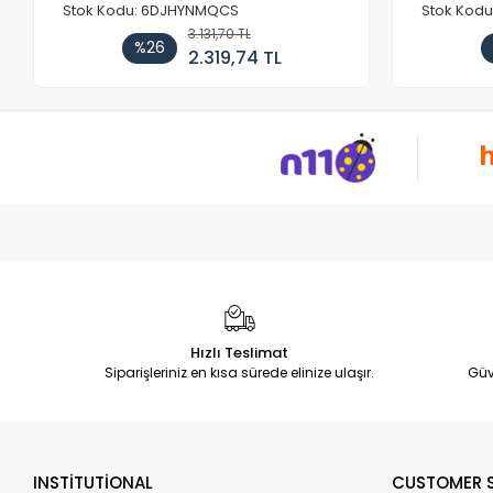
Stok Kodu: 6DJHYNMQCS
Stok Kodu
3.131,70 TL
%26
2.319,74 TL
Hızlı Teslimat
Siparişleriniz en kısa sürede elinize ulaşır.
Güv
INSTİTUTİONAL
CUSTOMER S