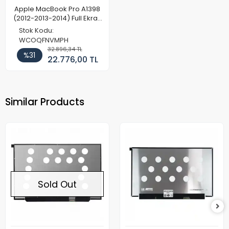
Apple MacBook Pro A1398
(2012-2013-2014) Full Ekran
Set - 6 Pin Kamera
Stok Kodu:
WCOQFNVMPH
32.896,34 TL
%31
22.776,00 TL
Similar Products
Sold Out