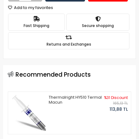
Add to my favorites
Fast Shipping
Secure shopping
Returns and Exchanges
Recommended Products
Thermalright HY510 Termal
%31 Discount
Macun
165,13 TL
113,88 TL