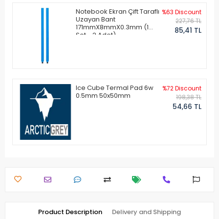
Notebook Ekran Çift Taraflı
%63 Discount
Uzayan Bant
227,76 TL
171mmX8mmX0.3mm (1
85,41 TL
Set - 2 Adet)
Ice Cube Termal Pad 6w
%72 Discount
0.5mm 50x50mm
198,38 TL
54,66 TL
Product Description
Delivery and Shipping