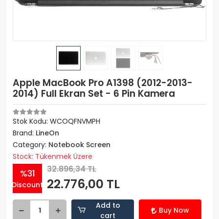
Apple MacBook Pro A1398 (2012-2013-
2014) Full Ekran Set - 6 Pin Kamera
Stok Kodu: WCOQFNVMPH
Brand:
LineOn
Category:
Notebook Screen
Stock: Tükenmek Üzere
32.896,34 TL
%31
22.776,00 TL
Discount
Add to
Buy Now
cart