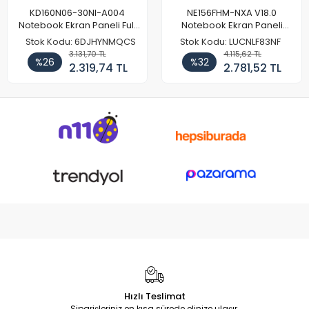
KD160N06-30NI-A004
NE156FHM-NXA V18.0
Notebook Ekran Paneli Full
Notebook Ekran Paneli
HD
144Hz
Stok Kodu: 6DJHYNMQCS
Stok Kodu: LUCNLF83NF
3.131,70 TL
4.115,62 TL
%26
%32
2.319,74 TL
2.781,52 TL
Hızlı Teslimat
Siparişleriniz en kısa sürede elinize ulaşır.