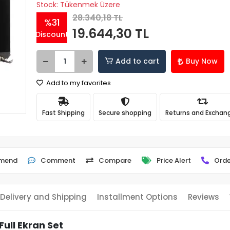
Stock: Tükenmek Üzere
28.340,18 TL
%31
19.644,30 TL
Discount
Add to cart
Buy Now
Add to my favorites
Fast Shipping
Secure shopping
Returns and Exchan
mend
Comment
Compare
Price Alert
Orde
Delivery and Shipping
Installment Options
Reviews
ull Ekran Set