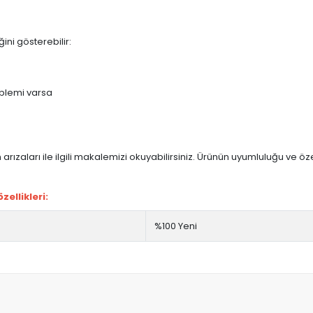
ini gösterebilir:
blemi varsa
arızaları ile ilgili makalemizi okuyabilirsiniz. Ürünün uyumluluğu ve ö
ellikleri:
%100 Yeni