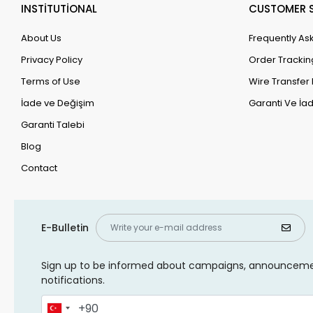
INSTİTUTİONAL
CUSTOMER S
About Us
Frequently As
Privacy Policy
Order Trackin
Terms of Use
Wire Transfer 
İade ve Değişim
Garanti Ve İad
Garanti Talebi
Blog
Contact
E-Bulletin
Sign up to be informed about campaigns, announcem
notifications.