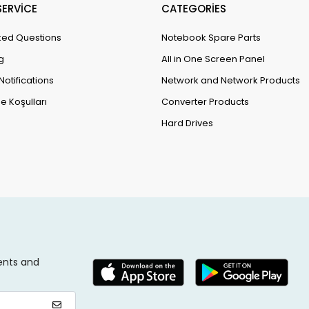
ERVİCE
CATEGORİES
ked Questions
Notebook Spare Parts
g
All in One Screen Panel
Notifications
Network and Network Products
e Koşulları
Converter Products
Hard Drives
ents and