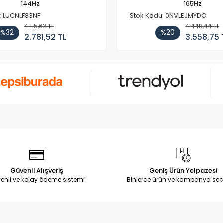
144Hz
165Hz
: LUCNLF83NF
Stok Kodu: 0NVLEJMYDO
4.115,62 TL
4.448,44 TL
%32
%20
2.781,52 TL
3.558,75 
Güvenli Alışveriş
Geniş Ürün Yelpazesi
enli ve kolay ödeme sistemi
Binlerce ürün ve kampanya seç