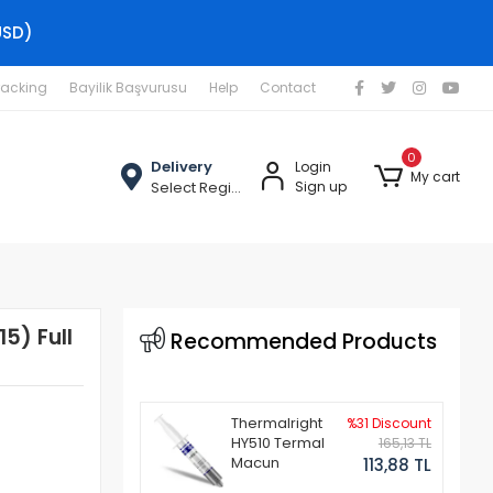
USD)
racking
Bayilik Başvurusu
Help
Contact
0
Delivery
Login
My cart
Select Region
Sign up
5) Full
Recommended Products
Thermalright
%31 Discount
HY510 Termal
165,13 TL
Macun
113,88 TL