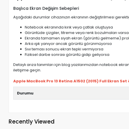
Başlıca Ekran Değişim Sebepleri
Aşağıdaki durumlar cihazınızın ekranının değiştirilmesi gerektiğ
Notebook ekranında kırık veya çatlak oluştuysa
Görüntüde çizgiler, titreme veya renk bozulmaları varsa
Ekranda tamamen siyah ekran (görüntü gelmeme) pro
Arka ışık yanıyor ancak görüntü görünmüyorsa
Sıvı teması sonucu ekran tepki vermiyorsa
Fiziksel darbe sonrası görüntü gidip geliyorsa
Detaylı arıza tanımları için blog yazılarımızdan notebook ekran 
iletişime geçin.
Apple MacBook Pro 13 Retina A1502 (2015) Full Ekran Set öz
Durumu
Recently Viewed