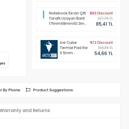
Notebook Ekran Çift
%63 Discount
Taraflı Uzayan Bant
227,76 TL
171mmX8mmX0.3mm
85,41 TL
(1 Set - 2 Adet)
Ice Cube
%72 Discount
Termal Pad 6w
198,38 TL
0.5mm
54,66 TL
50x50mm
ges
r By Phone
Product Suggestions
Warranty and Returns