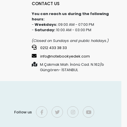
CONTACT US
You can reach us during the following
hours:
-
Weekdays:
09:00 AM - 07:00 PM
-
Saturday:
10:00 AM - 03:00 PM
(Closed on Sundays and public holidays.)
0212 433 38 33
info@notebookyedek.com
M.Çakmak Mah. İnönü Cad. N.162/b
Güngören- İSTANBUL
Follow us