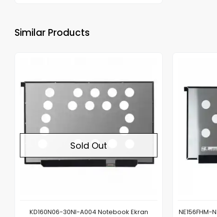
Similar Products
Out of stock
Sold Out
KD160N06-30NI-A004 Notebook Ekran
NE156FHM-NX