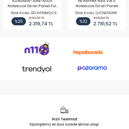
KD160N06-30NI-A004
NE156FHM-NXA V18.0
Notebook Ekran Paneli Full
Notebook Ekran Paneli
HD
144Hz
Stok Kodu: 6DJHYNMQCS
Stok Kodu: LUCNLF83NF
3.131,70 TL
4.115,62 TL
%26
%32
2.319,74 TL
2.781,52 TL
Hızlı Teslimat
Siparişleriniz en kısa sürede elinize ulaşır.