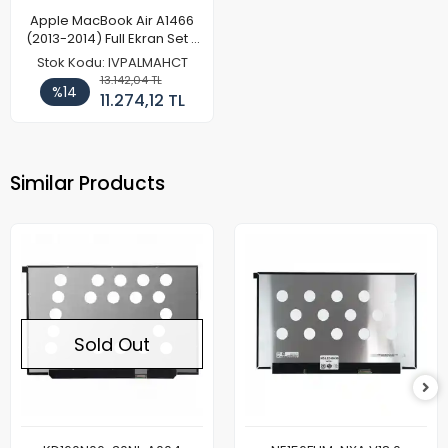
Apple MacBook Air A1466
(2013-2014) Full Ekran Set -
12 Pin Kamera
Stok Kodu: IVPALMAHCT
13.142,04 TL
%14
11.274,12 TL
Similar Products
Sold Out