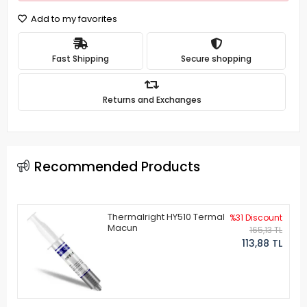
Add to my favorites
Fast Shipping
Secure shopping
Returns and Exchanges
Recommended Products
Thermalright HY510 Termal
%31 Discount
Macun
165,13 TL
113,88 TL