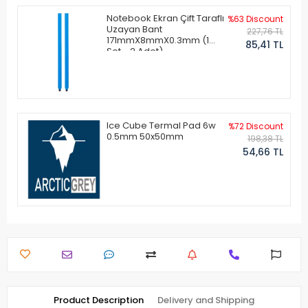
Notebook Ekran Çift Taraflı
%63 Discount
Uzayan Bant
227,76 TL
171mmX8mmX0.3mm (1
85,41 TL
Set - 2 Adet)
Ice Cube Termal Pad 6w
%72 Discount
0.5mm 50x50mm
198,38 TL
54,66 TL
Product Description
Delivery and Shipping