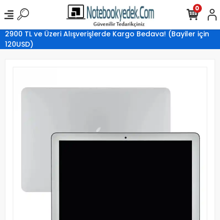
0
2900 TL ve Üzeri Alışverişlerde Kargo Bedava! (Bayiler için
120USD)