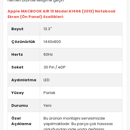
hemen bizimle iletişime geçin.
Apple MACBOOK AIR 13 Model A1466 (2013) Notebook
Ekran (Ön Panel) özellikleri:
Boyut
13.3''
Çözünürlük
1440x900
Hertz
60Hz
Soket
30 Pin / eDP
Aydınlatma
LED
Yüzey
Parlak
Durumu
Yeni
Özel
Bu ürünün montajını servisimizde
Açıklama
yapılmaktadır. Bu parça çok hasssas
olduğundan iade yada değişimi