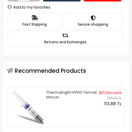
Add to my favorites
Fast Shipping
Secure shopping
Returns and Exchanges
Recommended Products
Thermalright HY510 Termal
%31 Discount
Macun
165,13 TL
113,88 TL