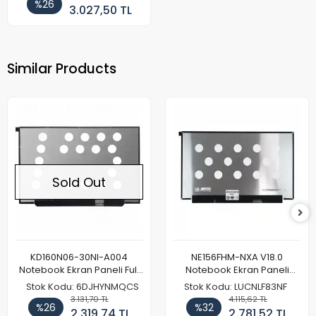
%26
3.027,50 TL
Similar Products
Sold Out
KD160N06-30NI-A004
NE156FHM-NXA V18.0
Notebook Ekran Paneli Full
Notebook Ekran Paneli
HD
144Hz
Stok Kodu: 6DJHYNMQCS
Stok Kodu: LUCNLF83NF
3.131,70 TL
4.115,62 TL
%26
%32
2.319,74 TL
2.781,52 TL