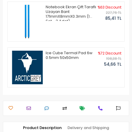
Notebook Ekran Çift Taraflı
%63 Discount
Uzayan Bant
227,76 TL
171mmX8mmX0.3mm (1
85,41 TL
Set - 2 Adet)
Ice Cube Termal Pad 6w
%72 Discount
0.5mm 50x50mm
198,38 TL
54,66 TL
Product Description
Delivery and Shipping