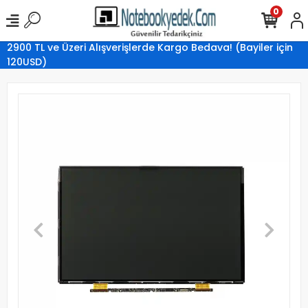
0
2900 TL ve Üzeri Alışverişlerde Kargo Bedava! (Bayiler için
120USD)