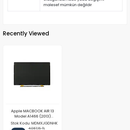
malesef mümkün değildir
Recently Viewed
Apple MACBOOK AIR 13
Model A1466 (2013)
Notebook Ekran (Ön Panel)
Stok Kodu: MDMXJGDNHK
4.087,15 TL