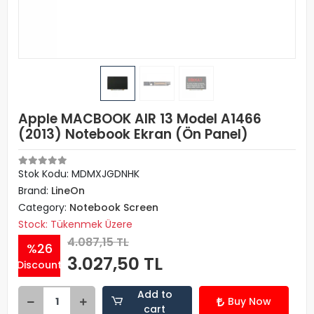
Apple MACBOOK AIR 13 Model A1466
(2013) Notebook Ekran (Ön Panel)
Stok Kodu: MDMXJGDNHK
Brand:
LineOn
Category:
Notebook Screen
Stock: Tükenmek Üzere
4.087,15 TL
%26
3.027,50 TL
Discount
Add to
Buy Now
cart