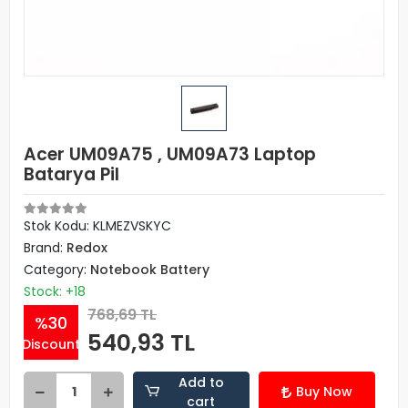
Acer UM09A75 , UM09A73 Laptop
Batarya Pil
Stok Kodu: KLMEZVSKYC
Brand:
Redox
Category:
Notebook Battery
Stock: +18
768,69 TL
%30
540,93 TL
Discount
Add to
Buy Now
cart