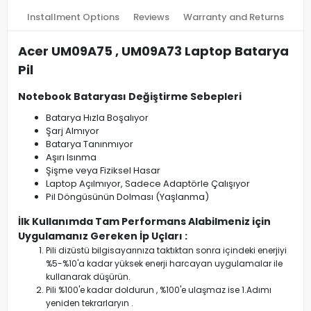
Installment Options
Reviews
Warranty and Returns
Acer UM09A75 , UM09A73 Laptop Batarya
Pil
Notebook Bataryası Değiştirme Sebepleri
Batarya Hızla Boşalıyor
Şarj Almıyor
Batarya Tanınmıyor
Aşırı Isınma
Şişme veya Fiziksel Hasar
Laptop Açılmıyor, Sadece Adaptörle Çalışıyor
Pil Döngüsünün Dolması (Yaşlanma)
İlk Kullanımda Tam Performans Alabilmeniz için
Uygulamanız Gereken İp Uçları :
Pili dizüstü bilgisayarınıza taktıktan sonra içindeki enerjiyi
%5-%10'a kadar yüksek enerji harcayan uygulamalar ile
kullanarak düşürün.
Pili %100'e kadar doldurun , %100'e ulaşmaz ise 1.Adımı
yeniden tekrarlaryın .