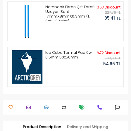
Notebook Ekran Çift Taraflı
%63 Discount
Uzayan Bant
227,76 TL
171mmX8mmX0.3mm (1
85,41 TL
Set - 2 Adet)
Ice Cube Termal Pad 6w
%72 Discount
0.5mm 50x50mm
198,38 TL
54,66 TL
Product Description
Delivery and Shipping