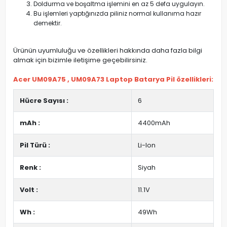
Doldurma ve boşaltma işlemini en az 5 defa uygulayın.
Bu işlemleri yaptığınızda piliniz normal kullanıma hazır
demektir.
Ürünün uyumluluğu ve özellikleri hakkında daha fazla bilgi
almak için bizimle iletişime geçebilirsiniz.
Acer UM09A75 , UM09A73 Laptop Batarya Pil özellikleri:
Hücre Sayısı :
6
mAh :
4400mAh
Pil Türü :
Li-Ion
Renk :
Siyah
Volt :
11.1V
Wh :
49Wh