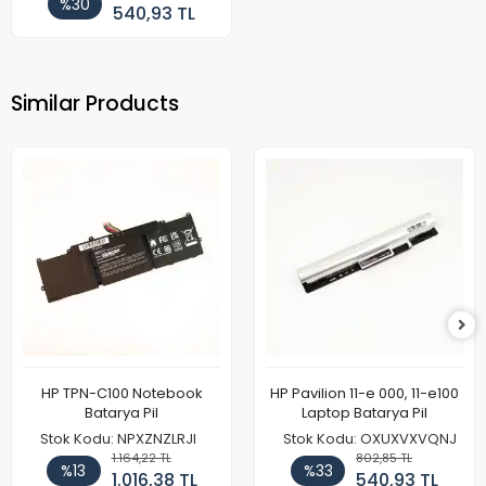
%30
540,93 TL
Similar Products
HP TPN-C100 Notebook
HP Pavilion 11-e 000, 11-e100
Batarya Pil
Laptop Batarya Pil
Stok Kodu: NPXZNZLRJI
Stok Kodu: OXUXVXVQNJ
1.164,22 TL
802,85 TL
%13
%33
1.016,38 TL
540,93 TL