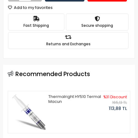
Add to my favorites
Fast Shipping
Secure shopping
Returns and Exchanges
Recommended Products
Thermalright HY510 Termal
%31 Discount
Macun
165,13 TL
113,88 TL