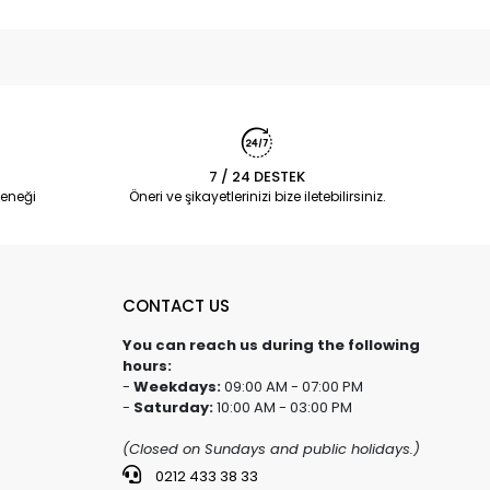
7 / 24 DESTEK
eneği
Öneri ve şikayetlerinizi bize iletebilirsiniz.
CONTACT US
You can reach us during the following
hours:
-
Weekdays:
09:00 AM - 07:00 PM
-
Saturday:
10:00 AM - 03:00 PM
(Closed on Sundays and public holidays.)
0212 433 38 33