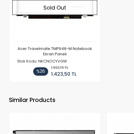
Sold Out
Acer Travelmate TMP648-M Notebook
Ekran Paneli
Stok Kodu: NKCNOCYVGW
1.921,73 TL
%26
1.423,50 TL
Similar Products
Out of stock