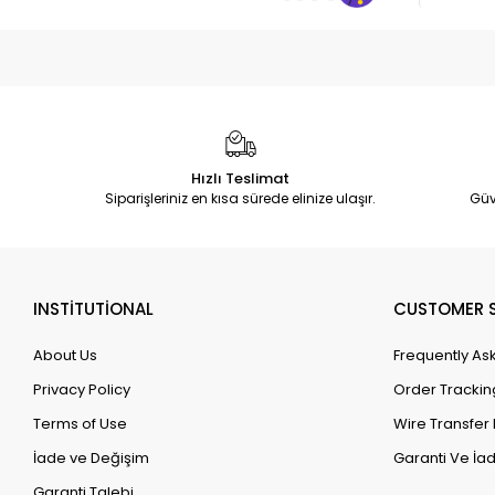
Hızlı Teslimat
Siparişleriniz en kısa sürede elinize ulaşır.
Güv
INSTİTUTİONAL
CUSTOMER S
About Us
Frequently As
Privacy Policy
Order Trackin
Terms of Use
Wire Transfer 
İade ve Değişim
Garanti Ve İad
Garanti Talebi