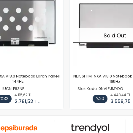
Sold Out
A V18.0 Notebook Ekran Paneli
NE156FHM-NXA V18.0 Notebook 
144Hz
165Hz
: LUCNLF83NF
Stok Kodu: 0NVLEJMYDO
4.115,62 TL
4.448,44 TL
%32
%20
2.781,52 TL
3.558,75 