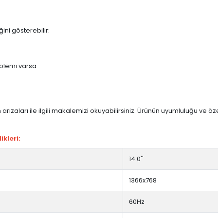
ini gösterebilir:
blemi varsa
arızaları ile ilgili makalemizi okuyabilirsiniz. Ürünün uyumluluğu ve ö
kleri:
14.0''
1366x768
60Hz