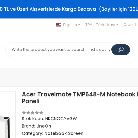
0 TL ve Üzeri Alışverişlerde Kargo Bedava! (Bayiler için 120
English
TRY - Türk Lirası
Order T
Acer Travelmate TMP648-M Notebook 
Paneli
Stok Kodu: NKCNOCYVGW
Brand:
LineOn
Category:
Notebook Screen