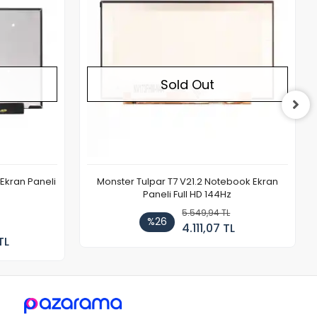
Sold Out
Ekran Paneli
Monster Tulpar T7 V21.2 Notebook Ekran
Paneli Full HD 144Hz
5.549,94 TL
%26
4.111,07 TL
TL