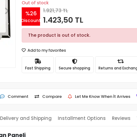
Out of stock
1.921,73 TL
%26
1.423,50 TL
Discount
The product is out of stock.
Add to my favorites
Fast Shipping
Secure shopping
Returns and Exchan
Comment
Compare
Let Me Know When İt Arrives
Delivery and Shipping
Installment Options
Reviews
n Paneli