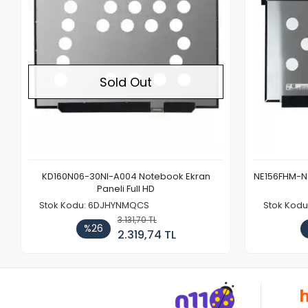
Sold Out
KD160N06-30NI-A004 Notebook Ekran
NE156FHM-NX
Paneli Full HD
Stok Kodu: 6DJHYNMQCS
Stok Kodu
3.131,70 TL
%26
2.319,74 TL