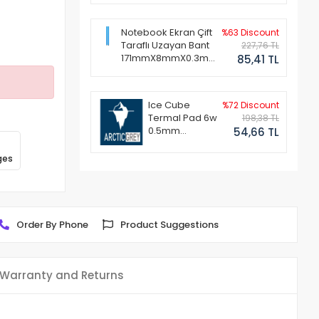
Notebook Ekran Çift
%63 Discount
Taraflı Uzayan Bant
227,76 TL
171mmX8mmX0.3mm
85,41 TL
(1 Set - 2 Adet)
Ice Cube
%72 Discount
Termal Pad 6w
198,38 TL
0.5mm
54,66 TL
50x50mm
ges
Order By Phone
Product Suggestions
Warranty and Returns