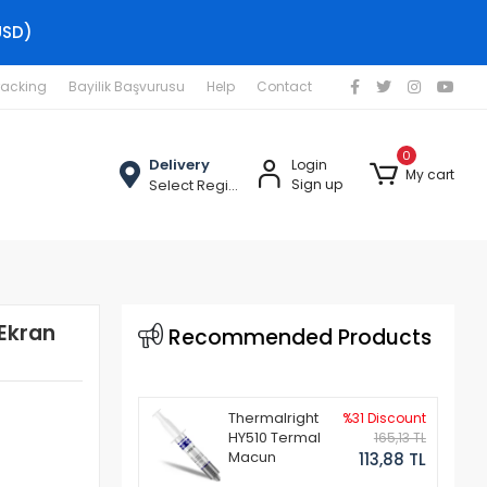
USD)
racking
Bayilik Başvurusu
Help
Contact
0
Delivery
Login
My cart
Select Region
Sign up
Ekran
Recommended Products
Thermalright
%31 Discount
HY510 Termal
165,13 TL
Macun
113,88 TL