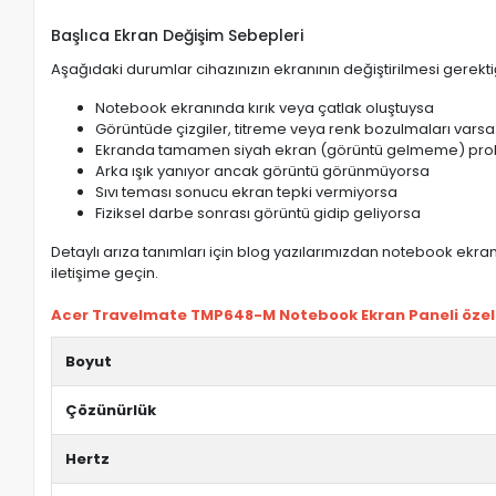
Başlıca Ekran Değişim Sebepleri
Aşağıdaki durumlar cihazınızın ekranının değiştirilmesi gerektiğ
Notebook ekranında kırık veya çatlak oluştuysa
Görüntüde çizgiler, titreme veya renk bozulmaları varsa
Ekranda tamamen siyah ekran (görüntü gelmeme) pro
Arka ışık yanıyor ancak görüntü görünmüyorsa
Sıvı teması sonucu ekran tepki vermiyorsa
Fiziksel darbe sonrası görüntü gidip geliyorsa
Detaylı arıza tanımları için blog yazılarımızdan notebook ekran 
iletişime geçin.
Acer Travelmate TMP648-M Notebook Ekran Paneli özelli
Boyut
Çözünürlük
Hertz