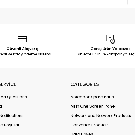
Güvenli Alışveriş
Geniş Ürün Yelpazesi
enli ve kolay ödeme sistemi
Binlerce ürün ve kampanya seç
ERVİCE
CATEGORİES
ked Questions
Notebook Spare Parts
g
All in One Screen Panel
Notifications
Network and Network Products
e Koşulları
Converter Products
Hard Drives