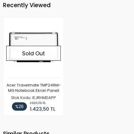
Recently Viewed
Sold Out
Acer Travelmate TMP246M-
MG Notebook Ekran Paneli
Stok Kodu: IEJRHMDAPP
1.921,73 TL
%26
1.423,50 TL
Similar Products