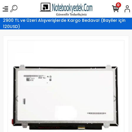
0
2900 TL ve Üzeri Alışverişlerde Kargo Bedava! (Bayiler için
120USD)