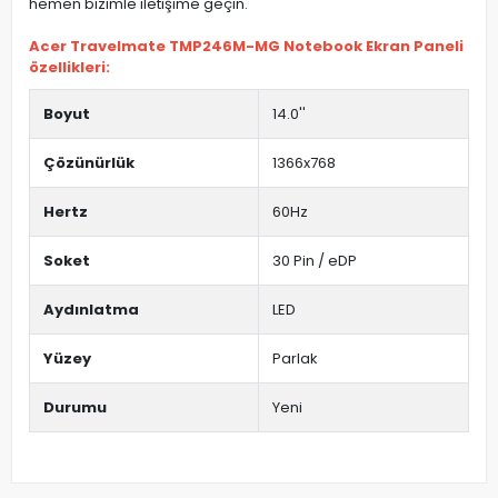
hemen bizimle iletişime geçin.
Acer Travelmate TMP246M-MG Notebook Ekran Paneli
özellikleri:
Boyut
14.0''
Çözünürlük
1366x768
Hertz
60Hz
Soket
30 Pin / eDP
Aydınlatma
LED
Yüzey
Parlak
Durumu
Yeni