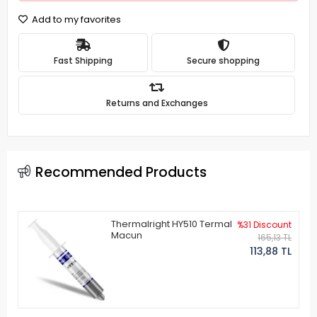
Add to my favorites
Fast Shipping
Secure shopping
Returns and Exchanges
Recommended Products
Thermalright HY510 Termal
%31 Discount
Macun
165,13 TL
113,88 TL