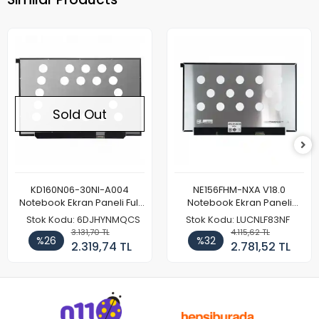
Sold Out
KD160N06-30NI-A004
NE156FHM-NXA V18.0
Notebook Ekran Paneli Full
Notebook Ekran Paneli
HD
144Hz
Stok Kodu: 6DJHYNMQCS
Stok Kodu: LUCNLF83NF
3.131,70 TL
4.115,62 TL
%26
%32
2.319,74 TL
2.781,52 TL