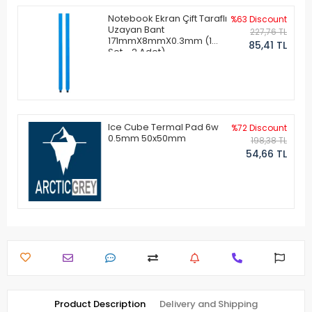
Notebook Ekran Çift Taraflı
%63 Discount
Uzayan Bant
227,76 TL
171mmX8mmX0.3mm (1
85,41 TL
Set - 2 Adet)
Ice Cube Termal Pad 6w
%72 Discount
0.5mm 50x50mm
198,38 TL
54,66 TL
Product Description
Delivery and Shipping