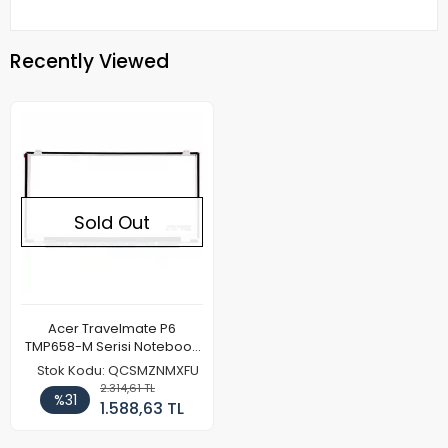
Recently Viewed
Sold Out
Acer Travelmate P6
TMP658-M Serisi Notebook
Ekran Paneli (IPS)
Stok Kodu: QCSMZNMXFU
2.314,61 TL
%31
1.588,63 TL