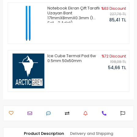
Notebook Ekran Çift Taraflı
%63 Discount
Uzayan Bant
227,76 TL
171mmX8mmX0.3mm (1
85,41 TL
Set - 2 Adet)
Ice Cube Termal Pad 6w
%72 Discount
0.5mm 50x50mm
198,38 TL
54,66 TL
Product Description
Delivery and Shipping