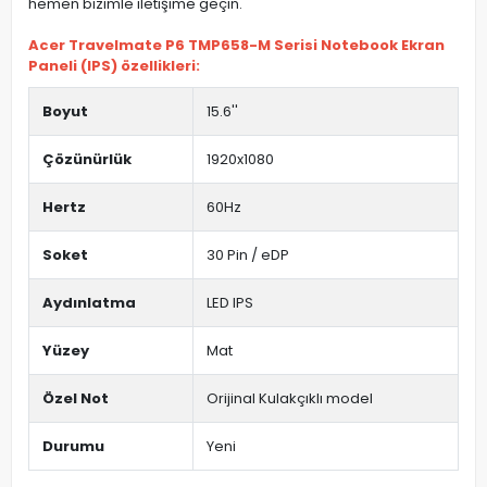
hemen bizimle iletişime geçin.
Acer Travelmate P6 TMP658-M Serisi Notebook Ekran
Paneli (IPS) özellikleri:
Boyut
15.6''
Çözünürlük
1920x1080
Hertz
60Hz
Soket
30 Pin / eDP
Aydınlatma
LED IPS
Yüzey
Mat
Özel Not
Orijinal Kulakçıklı model
Durumu
Yeni