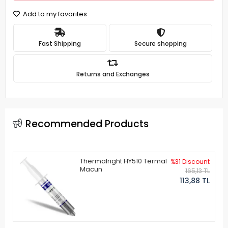
Add to my favorites
Fast Shipping
Secure shopping
Returns and Exchanges
Recommended Products
Thermalright HY510 Termal
%31 Discount
Macun
165,13 TL
113,88 TL