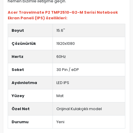
hemen bizimle iletişime geçin.
Acer Travelmate P2 TMP2510-G2-M Serisi Notebook
Ekran Paneli (IPS) özellikleri:
Boyut
15.6''
Çözünürlük
1920x1080
Hertz
60Hz
Soket
30 Pin / eDP
Aydınlatma
LED IPS
Yüzey
Mat
Özel Not
Orijinal Kulakçıklı model
Durumu
Yeni