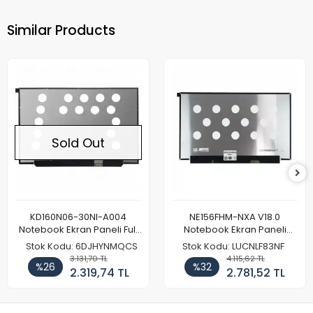
Similar Products
Sold Out
KD160N06-30NI-A004
NE156FHM-NXA V18.0
Notebook Ekran Paneli Full
Notebook Ekran Paneli
HD
144Hz
Stok Kodu: 6DJHYNMQCS
Stok Kodu: LUCNLF83NF
3.131,70 TL
4.115,62 TL
%26
%32
2.319,74 TL
2.781,52 TL