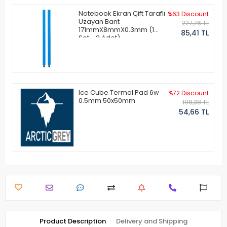
Notebook Ekran Çift Taraflı
%63 Discount
Uzayan Bant
227,76 TL
171mmX8mmX0.3mm (1
85,41 TL
Set - 2 Adet)
Ice Cube Termal Pad 6w
%72 Discount
0.5mm 50x50mm
198,38 TL
54,66 TL
Product Description
Delivery and Shipping