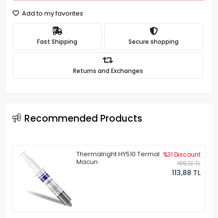
Add to my favorites
Fast Shipping
Secure shopping
Returns and Exchanges
Recommended Products
Thermalright HY510 Termal
%31 Discount
Macun
165,13 TL
113,88 TL