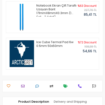
Notebook Ekran Çift Taraflı
%63 Discount
Uzayan Bant
227,76 TL
171mmX8mmX0.3mm (1
85,41 TL
Set - 2 Adet)
Ice Cube Termal Pad 6w
%72 Discount
0.5mm 50x50mm
198,38 TL
54,66 TL
Product Description
Delivery and Shipping