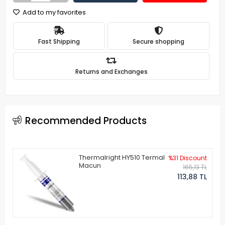
Add to my favorites
Fast Shipping
Secure shopping
Returns and Exchanges
Recommended Products
Thermalright HY510 Termal
%31 Discount
Macun
165,13 TL
113,88 TL