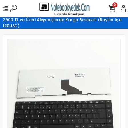
0
2900 TL ve Üzeri Alışverişlerde Kargo Bedava! (Bayiler için
120USD)