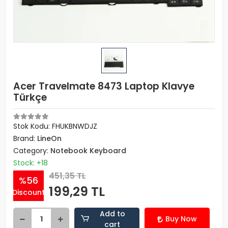
Acer Travelmate 8473 Laptop Klavye
Türkçe
Stok Kodu: FHUKBNWDJZ
Brand:
LineOn
Category:
Notebook Keyboard
Stock: +18
451,35 TL
%56
199,29 TL
Discount
Add to
Buy Now
cart