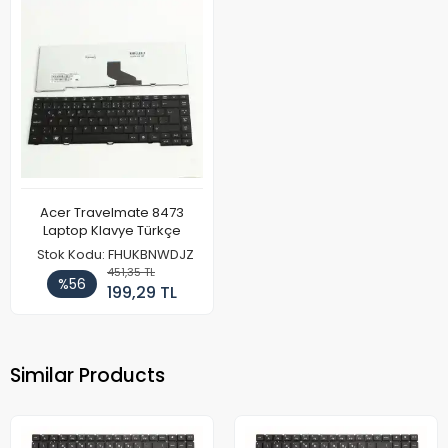
Acer Travelmate 8473
Laptop Klavye Türkçe
Stok Kodu: FHUKBNWDJZ
451,35 TL
%56
199,29 TL
Similar Products