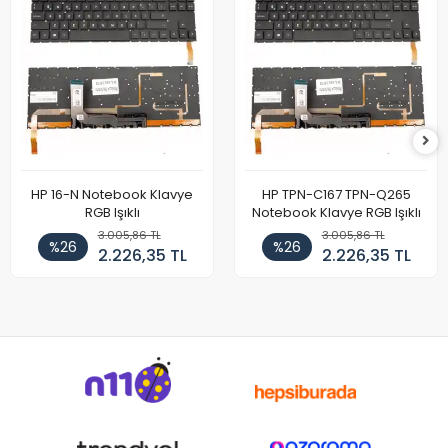
HP 16-N Notebook Klavye
HP TPN-C167 TPN-Q265
RGB Işıklı
Notebook Klavye RGB Işıklı
3.005,86 TL
3.005,86 TL
%26
%26
2.226,35 TL
2.226,35 TL